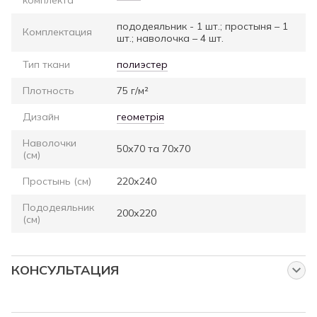
пододеяльник - 1 шт.; простыня – 1
Комплектация
шт.; наволочка – 4 шт.
Тип ткани
полиэстер
Плотность
75 г/м²
Дизайн
геометрія
Наволочки
50х70 та 70х70
(см)
Простынь (см)
220х240
Пододеяльник
200х220
(см)
КОНСУЛЬТАЦИЯ
Спросите нас об этом товаре
Наши менеджеры работают для Вас: