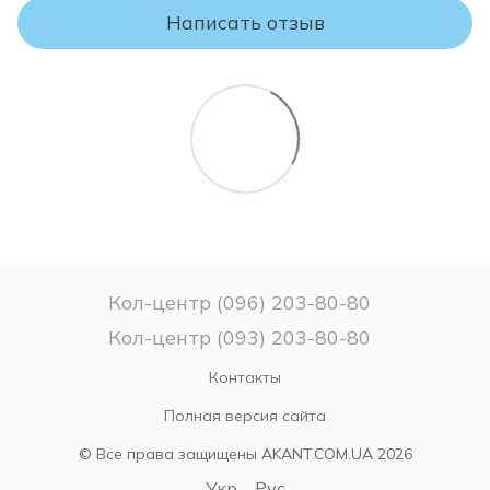
товара.
Написать отзыв
ВНИМАНИЕ!
Пожалуйста, проверяйте комплектность и соответствие
модели и размера матраса Вашему заказу.
Если Вы не уверены в выборе матраса – не
распаковывайте его, поскольку после снятия заводской
упаковки матрас считается таким, какой был в
использовании и ВОЗВРАТУ или ОБМЕНУ НЕ ПОДЛЕЖИТ!
Кол-центр (096) 203-80-80
Кол-центр (093) 203-80-80
Контакты
Полная версия сайта
© Все права защищены AKANT.COM.UA 2026
Укр
Рус