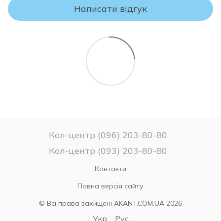
Написати відгук
УВАГА!
Будь ласка, перевіряйте комплектність і відповідність
моделі та розміру матраца Вашому замовленню.
Якщо Ви не впевнені у виборі матраца – не розпаковуйте
його, оскільки після зняття заводського упаковання матрац
вважається таким, який був у використанні та
ПОВЕРНЕННЮ чи ОБМІНУ НЕ ПІДЛЯГАЄ!
Кол-центр (096) 203-80-80
Кол-центр (093) 203-80-80
Контакти
Повна версія сайту
© Всі права захищені AKANT.COM.UA 2026
Укр
Рус