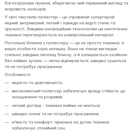
багаторазове прання, зберігаючи свій первинний вигляд та
яскравість кольорів.
У світі текстилю поліестер – це справжній супергерой:
міцний, витривалий, легкий і завжди на варті стилю та
зручності. Завдяки інноваційним технологіям ця синтетична
тканина перетворюється на універсальний матеріал.
Постільна білизна з поліестеру — це не просто тканина, а
ваша особиста оаза затишку. Вона не тільки виглядає
стильно завдяки легкому блиску, а й залишається охайною
без зайвих зусиль — легко відпирається, швидко сушиться
та не потребує прасування.
Особливості:
міцність та довговічність;
високоякісний поліестер забезпечує кращу стійкість до
зношування та розривів;
легкий догляд - тканина майже не мнеться;
швидко сохне та не потребує прасування;
м'якість та комфорт: приємна на дотик тканина
забезпечує спокійний сон;