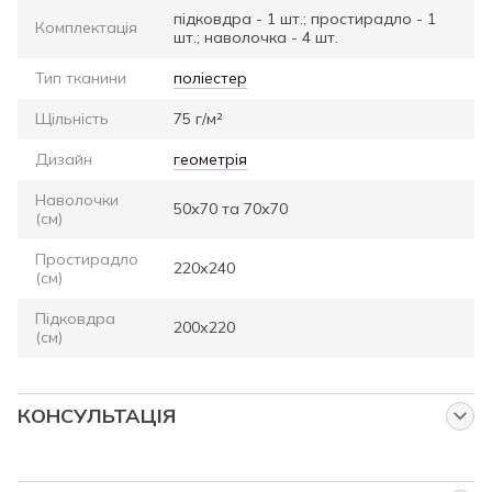
підковдра - 1 шт.; простирадло - 1
Комплектація
шт.; наволочка - 4 шт.
Тип тканини
поліестер
Щільність
75 г/м²
Дизайн
геометрія
Наволочки
50х70 та 70х70
(см)
Простирадло
220х240
(см)
Підковдра
200х220
(см)
КОНСУЛЬТАЦІЯ
Запитайте нас про цей товар
Наші менеджери працюють для Вас: