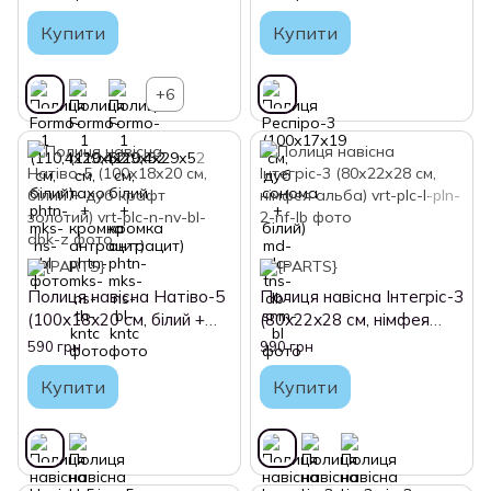
Купити
Купити
+6
Полиця навісна Натіво-5
Полиця навісна Інтегріс-3
(100х18х20 см, білий +
(80х22х28 см, німфея
дуб крафт золотий)
альба)
590 грн
990 грн
Купити
Купити