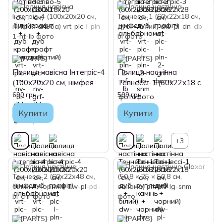
Полиця навісна Інтегріс-4
Полиця настінна
(100х20х20 см, німфея
Теннессі-1 (60х22х18 см,
альба)
дуб + білий)
690 грн
599 грн
Купити
Купити
+3