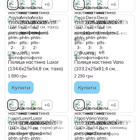
+6
+6
Полиця настінна Luxor
Полиця настінна Vario
(134,6х25х54,8 см, тахо)
(103,2х25х81,4 см,
антрацит)
1 890 грн
2 290 грн
Купити
Купити
+6
+6