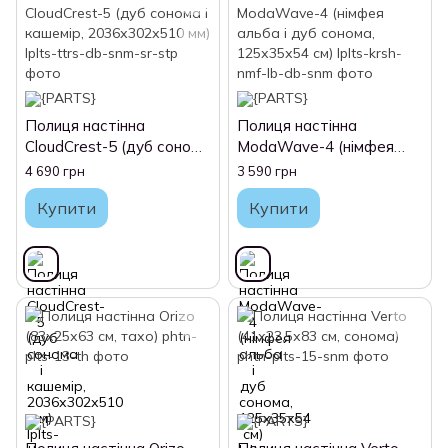
Полиця настінна
Полиця настінна
CloudCrest-5 (дуб сонома
ModaWave-4 (німфея
і кашемір, 2036х302х510
альба і дуб сонома,
4 690 грн
3 590 грн
мм)
125х35х54 см)
Купити
Купити