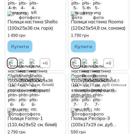
Полиця настінна Shelto
Полиця настінна Rooma
(100х25х36 см, горіх)
(120х25х54,8 см, сонома)
1 490 грн
1 790 грн
Купити
Купити
+6
+6
Полиця Formo-1
Полиця Респіро-3
(110,4х29х52 см, білий)
(100х17х19 см, дуб
сонома + білий)
2 790 грн
590 грн