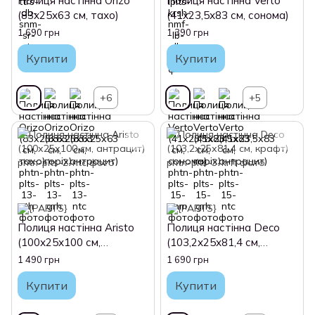
Полиця настінна Orizo
Полиця настінна Verto
(83х25х63 см, тахо)
(41х23,5х83 см, сонома)
1 690 грн
1 390 грн
Купити
Купити
+6
+5
Полиця настінна Aristo
Полиця настінна Deco
(100х25х100 см,
(103,2х25х81,4 см,
антрацит)
крафт)
1 490 грн
1 690 грн
Купити
Купити