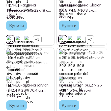
Полиця настінна
Полиця настінна Glaxor
Теннессі-2 (60х22х48 см,
(50,8 × 25 × 50,8 см,
білий + чорний)
сонома)
1 099 грн
890 грн
Купити
Купити
+3
+7
Полиця настінна Jorvian
Полиця Erixon (43,2 × 26
(142,4 × 25 × 70,4 см,
× 134,5 см, бетон)
антрацит)
1 990 грн
2 190 грн
Купити
Купити