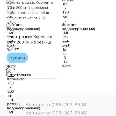
Наматрацник Кармента
(70 × 200 см, на резинці,
водонепроникний) IMI
240 грн
Купити
Кол-центр (096) 203-80-80
Кол-центр (093) 203-80-80