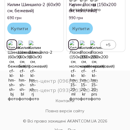
Килим Шиншила-2 (60х90
Килим Ласка (150х200
см, бежевий)
см, молочний)
690 грн
990 грн
Купити
Купити
+5
Кол-центр (096) 203-80-80
Кол-центр (093) 203-80-80
Контакти
Повна версія сайту
© Всі права захищені AKANT.COM.UA 2026