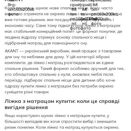
Коли покупець шукає нове спальне місце, йому часто
важливо отримати не окремо ліжко і не окремо матрац, а
вже готове рішення, яке поєднує комфорт, зручність і
економію часу. Саме тому підкатегорія ліжка з матрацом
має стабільний комерційний попит: це формат покупки, де
людина відразу отримує основу спального місця і
підібраний матрац для повноцінного сну.
AKANT — український виробник, який працює з товарами
для сну та меблями для дому. У цій категорії зібрані
комплекти, де ліжко і матрац розглядаються як єдине
спальне рішення. Такий формат особливо зручний для тих,
хто облаштовує спальню з нуля, оновлює меблі після
переїзду, підбирає спальне місце для дитини або хоче
одразу купити ліжко з матрацом без потреби окремо
суміщати різні товари.
Ліжка з матрацом купити: коли це справді
вигідне рішення
Якщо користувач шукає ліжко з матрацом купити, у
більшості випадків він хоче спростити вибір і зменшити
ризик помилки. Коли ліжко та матрац купуються окремо,