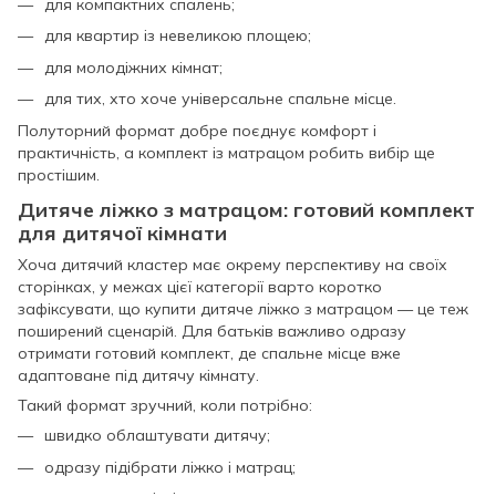
для компактних спалень;
для квартир із невеликою площею;
для молодіжних кімнат;
для тих, хто хоче універсальне спальне місце.
Полуторний формат добре поєднує комфорт і
практичність, а комплект із матрацом робить вибір ще
простішим.
Дитяче ліжко з матрацом: готовий комплект
для дитячої кімнати
Хоча дитячий кластер має окрему перспективу на своїх
сторінках, у межах цієї категорії варто коротко
зафіксувати, що купити дитяче ліжко з матрацом — це теж
поширений сценарій. Для батьків важливо одразу
отримати готовий комплект, де спальне місце вже
адаптоване під дитячу кімнату.
Такий формат зручний, коли потрібно:
швидко облаштувати дитячу;
одразу підібрати ліжко і матрац;