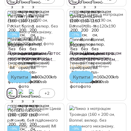
−9%
−7%
Ліжко з матрацом Лотос
Ліжко Шанс з матрацом
(160 × 200 см, Pocket
(Dallas) (120 × 190 см,
Spring, велюр, без
Bonnel)
16 680 грн
12 390 грн
18 280 грн
13 340 грн
підйомного механізму,
Купити
Купити
світло-сірий) IMI
+2
−9%
−9%