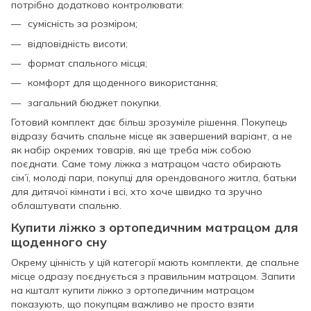
потрібно додатково контролювати:
сумісність за розміром;
відповідність висоти;
формат спального місця;
комфорт для щоденного використання;
загальний бюджет покупки.
Готовий комплект дає більш зрозуміле рішення. Покупець
відразу бачить спальне місце як завершений варіант, а не
як набір окремих товарів, які ще треба між собою
поєднати. Саме тому ліжка з матрацом часто обирають
сім’ї, молоді пари, покупці для орендованого житла, батьки
для дитячої кімнати і всі, хто хоче швидко та зручно
облаштувати спальню.
Купити ліжко з ортопедичним матрацом для
щоденного сну
Окрему цінність у цій категорії мають комплекти, де спальне
місце одразу поєднується з правильним матрацом. Запити
на кшталт купити ліжко з ортопедичним матрацом
показують, що покупцям важливо не просто взяти