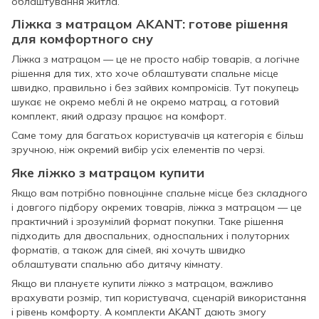
облаштування житла.
Ліжка з матрацом AKANT: готове рішення
для комфортного сну
Ліжка з матрацом — це не просто набір товарів, а логічне
рішення для тих, хто хоче облаштувати спальне місце
швидко, правильно і без зайвих компромісів. Тут покупець
шукає не окремо меблі й не окремо матрац, а готовий
комплект, який одразу працює на комфорт.
Саме тому для багатьох користувачів ця категорія є більш
зручною, ніж окремий вибір усіх елементів по черзі.
Яке ліжко з матрацом купити
Якщо вам потрібно повноцінне спальне місце без складного
і довгого підбору окремих товарів, ліжка з матрацом — це
практичний і зрозумілий формат покупки. Таке рішення
підходить для двоспальних, односпальних і полуторних
форматів, а також для сімей, які хочуть швидко
облаштувати спальню або дитячу кімнату.
Якщо ви плануєте купити ліжко з матрацом, важливо
врахувати розмір, тип користувача, сценарій використання
і рівень комфорту. А комплекти AKANT дають змогу