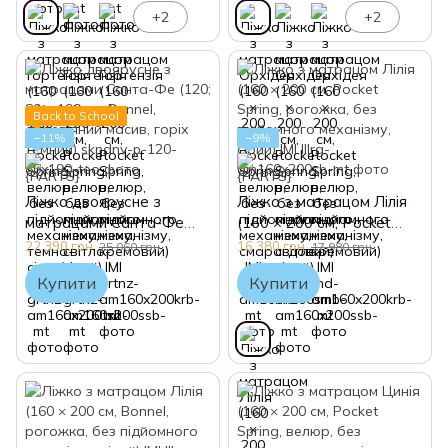
+2
+2
Back to School
−11%
−9%
Ліжко двоярусне з
Ліжко з матрацом Лілія
матрацами Санта-Фе
(160 × 200 см, Pocket
(120; 80 × 190 см, Bonnel,
Spring, рогожка, без
22 390 грн
16 380 грн
25 060 грн
17 980 грн
дерев'яний масив, горіх
підйомного механізму,
Купити
Купити
темний)
сірий) IMI