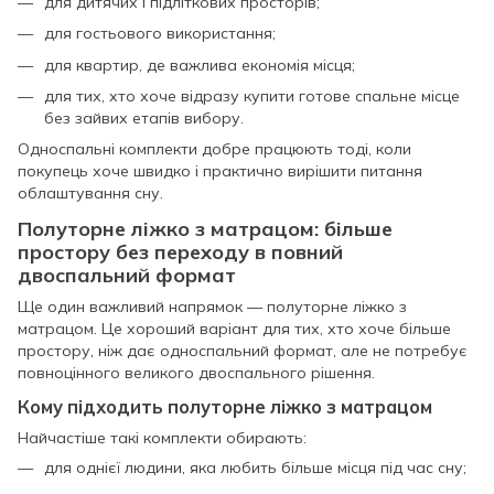
для дитячих і підліткових просторів;
для гостьового використання;
для квартир, де важлива економія місця;
для тих, хто хоче відразу купити готове спальне місце
без зайвих етапів вибору.
Односпальні комплекти добре працюють тоді, коли
покупець хоче швидко і практично вирішити питання
облаштування сну.
Полуторне ліжко з матрацом: більше
простору без переходу в повний
двоспальний формат
Ще один важливий напрямок — полуторне ліжко з
матрацом. Це хороший варіант для тих, хто хоче більше
простору, ніж дає односпальний формат, але не потребує
повноцінного великого двоспального рішення.
Кому підходить полуторне ліжко з матрацом
Найчастіше такі комплекти обирають:
для однієї людини, яка любить більше місця під час сну;