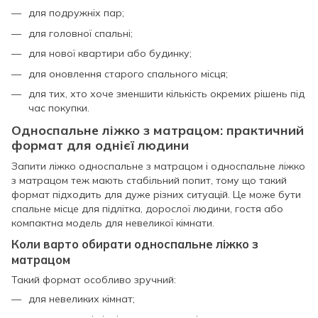
для подружніх пар;
для головної спальні;
для нової квартири або будинку;
для оновлення старого спального місця;
для тих, хто хоче зменшити кількість окремих рішень під
час покупки.
Односпальне ліжко з матрацом: практичний
формат для однієї людини
Запити ліжко односпальне з матрацом і односпальне ліжко
з матрацом теж мають стабільний попит, тому що такий
формат підходить для дуже різних ситуацій. Це може бути
спальне місце для підлітка, дорослої людини, гостя або
компактна модель для невеликої кімнати.
Коли варто обирати односпальне ліжко з
матрацом
Такий формат особливо зручний:
для невеликих кімнат;