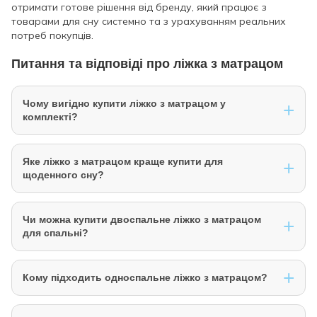
отримати готове рішення від бренду, який працює з
товарами для сну системно та з урахуванням реальних
потреб покупців.
Питання та відповіді про ліжка з матрацом
Чому вигідно купити ліжко з матрацом у
комплекті?
Ліжко з матрацом у комплекті — це зручне готове рішення
Яке ліжко з матрацом краще купити для
для спальні. Покупець одразу отримує повноцінне
щоденного сну?
спальне місце без потреби окремо підбирати матрац під
розмір і формат ліжка.
Для щоденного сну краще обирати ліжко з матрацом з
Чи можна купити двоспальне ліжко з матрацом
урахуванням розміру спального місця, кількості
для спальні?
користувачів, рівня комфорту та типу матраца.
Найкращий комплект — той, що відповідає вашим
реальним потребам і формату кімнати.
Так, двоспальне ліжко з матрацом — один із
Кому підходить односпальне ліжко з матрацом?
найпопулярніших форматів для основної спальні. Це
зручний варіант для пари, який дозволяє одразу
облаштувати повноцінне спальне місце.
Односпальне ліжко з матрацом підходить для однієї