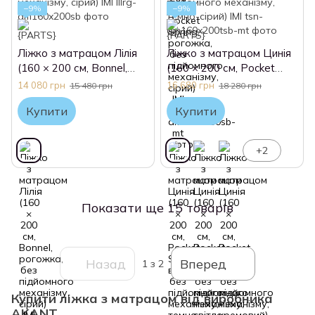
−9%
−9%
Ліжко з матрацом Лілія
Ліжко з матрацом Цинія
(160 × 200 см, Bonnel,
(160 × 200 см, Pocket
рогожка, без підйомного
Spring, велюр, без
14 080 грн
16 680 грн
15 480 грн
18 280 грн
механізму, сірий) IMI
підйомного механізму,
Купити
Купити
темно-сірий) IMI
+2
Показати ще 15 товарів
Назад
Вперед
1
з 2
Купити ліжка з матрацом від виробника
AKANT