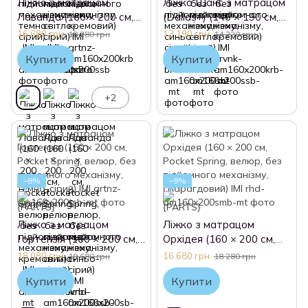
Ліжко з матрацом
Ліжко Шанс з матрацом
Лаванда (160 × 200 см,
(Dallas+) (140 × 190 см,
Pocket Spring, велюр, без
Bonnel)
16 680 грн
13 190 грн
18 280 грн
14 220 грн
підйомного механізму,
Купити
Купити
кремовий) IMI
+2
−8%
−9%
Ліжко з матрацом
Ліжко з матрацом
Гортензія (160 × 200 см,
Орхідея (160 × 200 см,
Pocket Spring, велюр, без
Pocket Spring, велюр, без
18 080 грн
16 680 грн
19 680 грн
18 280 грн
підйомного механізму,
підйомного механізму,
Купити
Купити
темно-сірий) IMI
смарагдовий) IMI