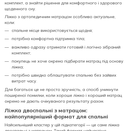
комплект, а знайти рішення для комфортного і здорового
щоденного сну.
Ліжко з ортопедичним матрацом особливо актуальне,
коли:
спальне місце використовується щодня;
потрібна комфортна підтримка тіла;
важливо одразу отримати готовий і логічно зібраний
комплект;
покупець не хоче окремо підбирати матрац під основу
ліжка;
потрібно швидко облаштувати спальню без зайвих
витрат часу.
Для багатьох це не просто зручність, а спосіб уникнути
поширеної помилки, коли хороше ліжко і хороший матрац
окремо не дають очікуваного результату разом.
Ліжка двоспальні з матрацом:
найпопулярніший формат для спальні
Найсильніший кластер у цій підкатегорії — це саме ліжка
двоспальні з матрацом. Такий формат найчастіше