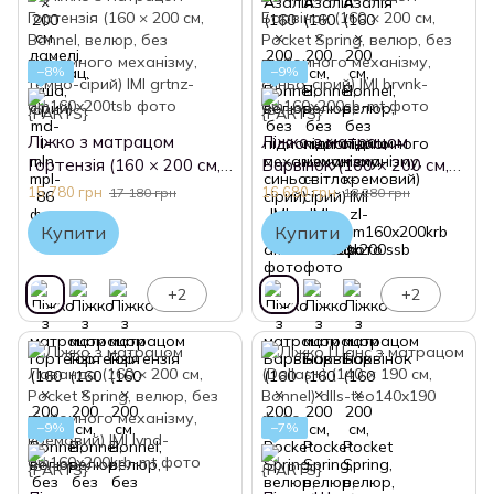
−8%
−9%
Ліжко з матрацом
Ліжко з матрацом
Гортензія (160 × 200 см,
Барвінок (160 × 200 см,
Bonnel, велюр, без
Pocket Spring, велюр, без
15 780 грн
16 680 грн
17 180 грн
18 280 грн
підйомного механізму,
підйомного механізму,
Купити
Купити
темно-сірий) IMI
синьо-сірий) IMI
+2
+2
−9%
−7%