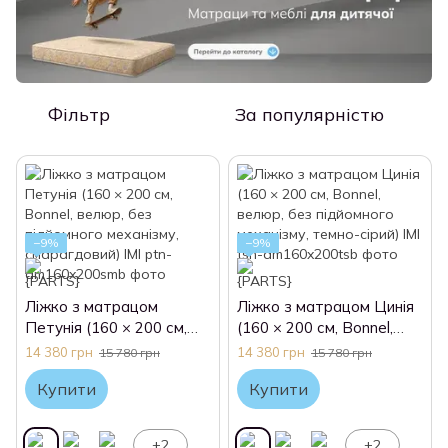
Фільтр
За популярністю
−9%
−9%
Ліжко з матрацом
Ліжко з матрацом Цинія
Петунія (160 × 200 см,
(160 × 200 см, Bonnel,
Bonnel, велюр, без
велюр, без підйомного
14 380 грн
14 380 грн
15 780 грн
15 780 грн
підйомного механізму,
механізму, темно-сірий)
Купити
Купити
смарагдовий) IMI
IMI
+2
+2