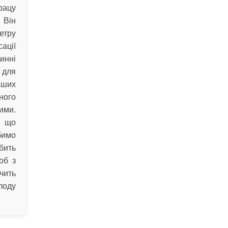
рацу
 Він
тру
ації
инні
 для
аших
ного
ми.
, що
бимо
бить
об з
ечить
лоду