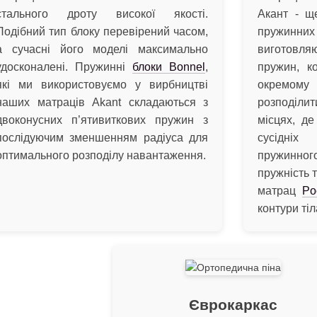
стального дроту високої якості.
Акант - щ
Подібний тип блоку перевірений часом,
пружин
а сучасні його моделі максимально
виготовляю
удосконалені. Пружинні
блоки Bonnel
,
пружин, к
які ми використовуємо у вирбництві
окремому 
наших матраців Akant складаються з
розподіли
двоконусних п’ятивиткових пружин з
місцях, де
послідуючим зменшенням радіуса для
сусідніх
оптимального розподілу навантаження.
пружинно
пружність 
матрац
Po
контури тіл
Єврокаркас