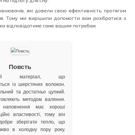
на підлогу для сну.
овнювачів, які довели свою ефективність протягом
ня. Тому ми вирішили допомогти вам розібратися з
яка відповідатиме саме вашим потребам.
Повсть
ічний матеріал, що
ться із шерстяних волокон.
льний та достатньо цупкий.
товляють методом валяння.
наповнення має хороші
ційні властивості, тому він
добре зберігати тепло, що
иво в холодну пору року.