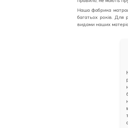
правило, не мають пр
Наша фабрика матраці
багатьох років. Для 
видами наших матеріа