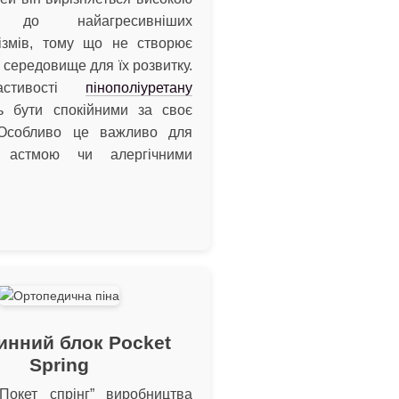
тю до найагресивніших
нізмів, тому що не створює
середовище для їх розвитку.
астивості
пінополіуретану
ь бути спокійними за своє
 Особливо це важливо для
астмою чи алергічними
инний блок Pocket
Spring
Покет спрінг” виробництва