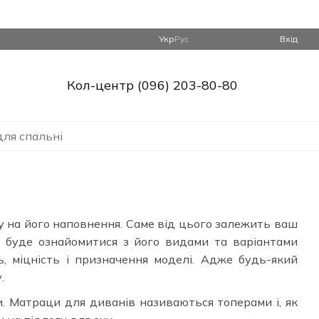
Укр
Рус
Вхід
Кол-центр (096) 203-80-80
для спальні
у на його наповнення. Саме від цього залежить ваш
 буде ознайомитися з його видами та варіантами
ь, міцність і призначення моделі. Адже будь-який
.
 Матраци для диванів називаються топерами і, як