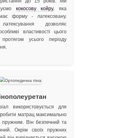
ористання до 15 років. Ми
овуємо
кокосову койру
, яка
має форму - латексовану.
латексування дозволяє
особливі властивості цього
 протягом усього періоду
ня.
інополеуретан
іал використовується для
зробити матрац максимально
 пружним. Він безпечний та
енний. Окрім своїх пружних
ей він вирізняється високою