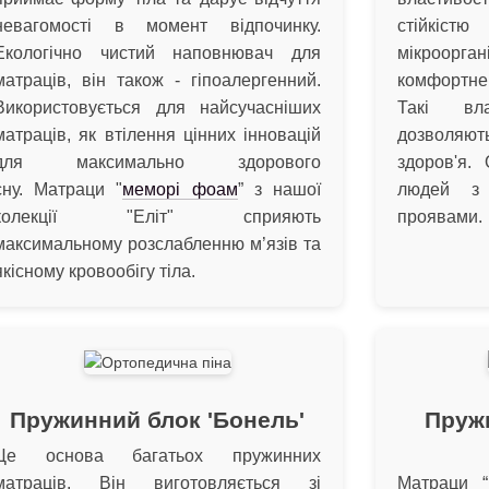
невагомості в момент відпочинку.
стійкіс
Екологічно чистий наповнювач для
мікроорга
матраців, він також - гіпоалергенний.
комфортне 
Використовується для найсучасніших
Такі вл
матраців, як втілення цінних інновацій
дозволяют
для максимально здорового
здоров'я.
сну. Матраци "
меморі фоам
” з нашої
людей з 
колекції "Еліт" сприяють
проявами.
максимальному розслабленню м’язів та
якісному кровообігу тіла.
Пружинний блок 'Бонель'
Пруж
Це основа багатьох пружинних
матраців. Він виготовляється зі
Матраци “