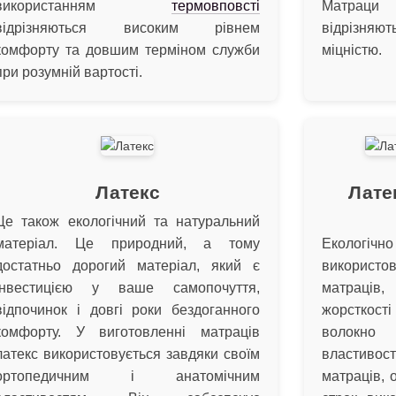
використанням
термовповсті
Матрац
відрізняються високим рівнем
відрізняю
комфорту та довшим терміном служби
міцністю.
при розумній вартості.
Латекс
Лате
Це також екологічний та натуральний
матеріал. Це природний, а тому
Екологіч
достатньо дорогий матеріал, який є
використ
інвестицією у ваше самопочуття,
матраців
відпочинок і довгі роки бездоганного
жорсткос
комфорту. У виготовленні матраців
волокно
латекс використовується завдяки своїм
властивост
ортопедичним і анатомічним
матраців, 