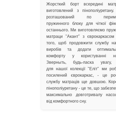
Жорсткий борт всередині мат
виготовлений з пінополіуретану.
розташований по периме
пружинного блоку для чіткої фікс
останнього. Ми виготовляємо пруж
матраци "Акант" з єврокаркасом
того, щоб продовжити службу н
виробів та додати оптималь
комфорту у користуванні ни
Зверныть, будь-ласка увагу
для нашої колекції "Еліт" ми ро
посилений єврокаркас, - це ро
службу матраців ще довшою. Кор
пінополіуретану - це те, що забезп
максимально довготривалу насо
від комфортного сну.