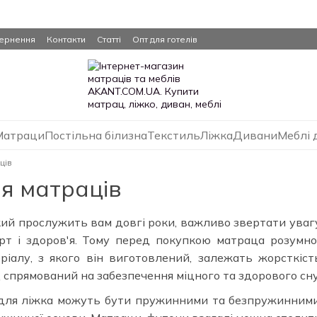
вернення
Контакти
Статті
Опт для готелів
Матраци
Постільна білизна
Текстиль
Ліжка
Дивани
Меблі 
ців
я матраців
ий прослужить вам довгі роки, важливо звертати уваг
т і здоров'я. Тому перед покупкою матраца розумно
ріалу, з якого він виготовлений, залежать жорсткіст
спрямований на забезпечення міцного та здорового сну
для ліжка можуть бути пружинними та безпружинними.