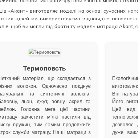
ужинної основи. Матраци-футони взагалі можна стелити 
в «Акант» виготовляє моделі на основі сучасних нап
різних цілей ми використовуємо відповідне наповнен
лів, щоб ви могли підібрати ту модель матраца Akant, 
Термоповсть
Нетканий матеріал, що складається з
Еколог
різних волокон. Одночасно поєднує
виготовляє
натуральні та синтетичні волокна:
Він натура
бавовну, льон, джут, вовну, акрил та
Його виго
нейлон. Головна мета цієї частини
Цей вид 
матрацу захистити м’які настили від
теплоізоля
тиску пружин, тим самим продовжити
дозволяє 
строк служби матрацу. Наші матраци з
дуже важл