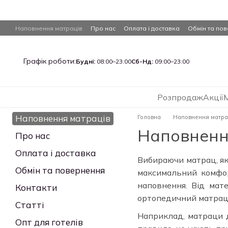
Перейти до основного контенту
Наповнення матраців
Про нас
Оплата і доставка
Обмін та по
Графік роботи:
Будні:
08:00–23:00
Сб-Нд:
09:00–23:00
Розпродаж
Акції
Наповнення матраців
Головна
Наповнення матра
Наповненн
Про нас
Оплата і доставка
Вибираючи матрац, як
Обмін та повернення
максимальний комфор
наповнення. Від мате
Контакти
ортопедичний матрац 
Статті
Наприклад, матраци 
Опт для готелів