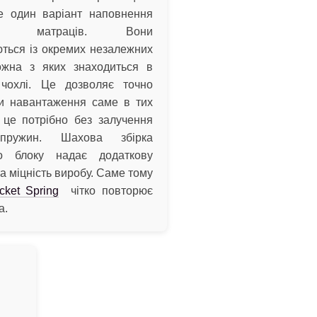
е один варіант наповнення
них матраців. Вони
ться із окремих незалежних
ожна з яких знаходиться в
чохлі. Це дозволяє точно
ти навантаження саме в тих
 це потрібно без залучення
 пружин. Шахова збірка
го блоку надає додаткову
та міцність виробу. Саме тому
cket Spring
чітко повторює
а.