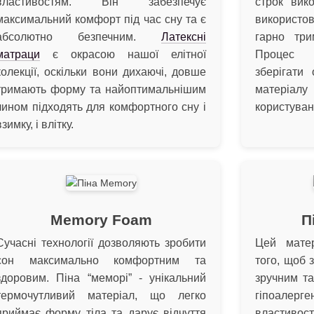
властивостям. Він забезпечує
строк вик
максимальний комфорт під час сну та є
використ
абсолютно безпечним.
Латексні
гарно три
матраци
є окрасою нашої елітної
Процес 
колекції, оскільки вони дихаючі, довше
зберігати 
тримають форму та найоптимальнішим
матеріалу
чином підходять для комфортного сну і
користуван
взимку, і влітку.
Memory Foam
П
Сучасні технології дозволяють зробити
Цей матер
сон максимально комфортним та
того, щоб 
здоровим. Піна “меморі” - унікальний
зручним та
термочутливий матеріал, що легко
гіпоалерг
приймає форму тіла та дарує відчуття
властивост