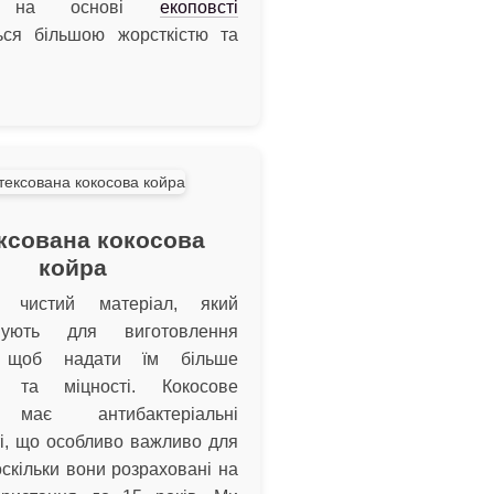
и на основі
екоповсті
ться більшою жорсткістю та
ксована кокосова
койра
но чистий матеріал, який
овують для виготовлення
, щоб надати їм більше
ті та міцності. Кокосове
 має антибактеріальні
і, що особливо важливо для
оскільки вони розраховані на