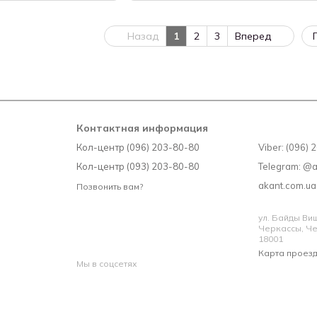
Назад
1
2
3
Вперед
Контактная информация
Кол-центр (096) 203-80-80
Viber: (096)
Кол-центр (093) 203-80-80
Telegram: @
akant.com.u
Позвонить вам?
ул. Байды Вишн
Черкассы, Че
18001
Карта проез
Мы в соцсетях