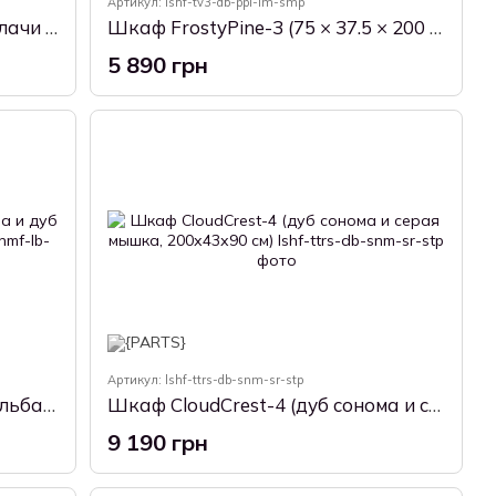
Артикул: lshf-tv3-db-ppl-lm-smp
Шкаф NordicNest-2 (дуб аппалачи и антрацит, 80х34х200 см)
Шкаф FrostyPine-3 (75 × 37.5 × 200 см, черная фурнитура, дуб аппалачи и самоа дымчатый)
5 890 грн
Артикул: lshf-ttrs-db-snm-sr-stp
Шкаф SleekSpace-9 (нимфея альба и дуб аппалачи, 80х52х200 см)
Шкаф CloudCrest-4 (дуб сонома и серая мышка, 200х43х90 см)
9 190 грн