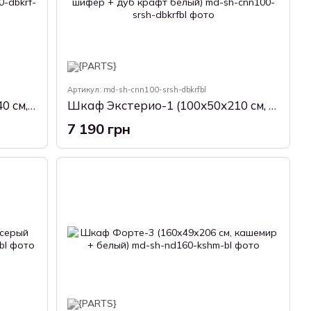
Артикул: md-sh-cnn100-srsh-dbkrfbl
Шкаф Компакта-3 (180х52х240 см, дуб крафт серый + белый)
Шкаф Экстерио-1 (100х50х210 см, серый шифер + дуб крафт белый)
7 190 грн