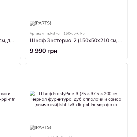
Артикул: md-sh-cnn150-db-krf-bl
Шкаф Вольта-1 (150х45х210 см, дуб сонома + белый)
Шкаф Экстерио-2 (150х50х210 см, дуб крафт белый)
9 990 грн