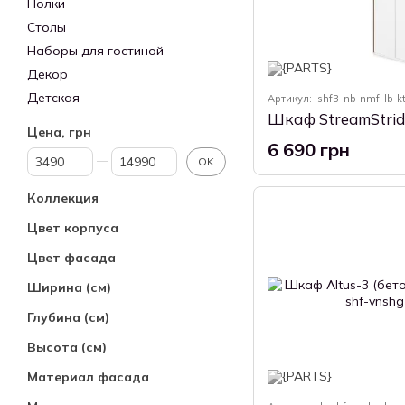
Полки
Столы
Наборы для гостиной
Декор
Детская
Артикул: lshf3-nb-nmf-lb-k
Цена, грн
6 690 грн
От Цена, грн
До Цена, грн
OK
Коллекция
Цвет корпуса
Цвет фасада
Ширина (см)
Глубина (см)
Высота (см)
Материал фасада