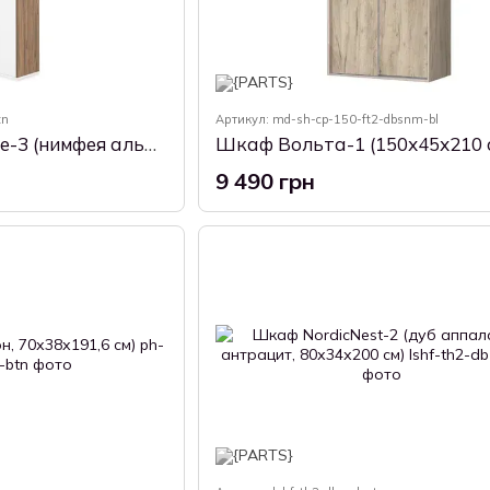
tn
Артикул: md-sh-cp-150-ft2-dbsnm-bl
Шкаф StreamStride-3 (нимфея альба и ливорно, 80х34х190 см)
9 490 грн