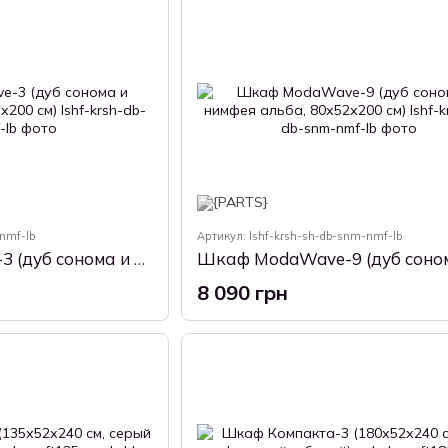
nmf-lb
Артикул: lshf-krsh-sh-db-snm-nmf-lb
Шкаф ModaWave-3 (дуб сонома и нимфея альба, 40х43х200 см)
8 090 грн