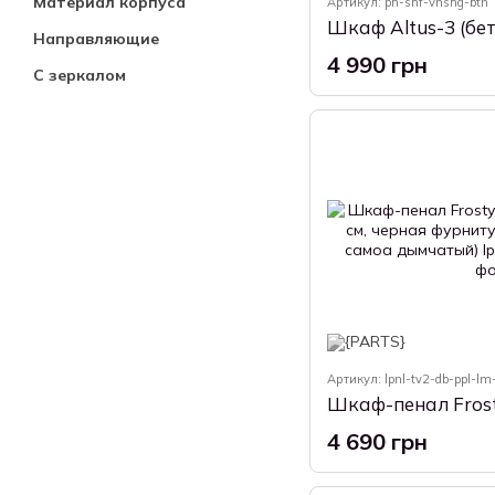
Материал корпуса
Артикул: ph-shf-vnshg-btn
Направляющие
4 990 грн
С зеркалом
Артикул: lpnl-tv2-db-ppl-l
4 690 грн