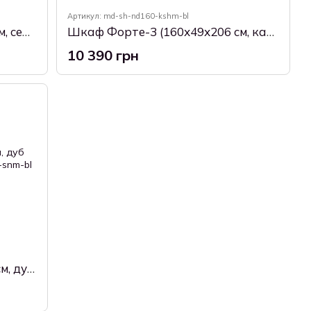
Артикул: md-sh-nd160-kshm-bl
Шкаф Форте-2 (120х49х206 см, серый шифер + белый)
Шкаф Форте-3 (160х49х206 см, кашемир + белый)
10 390 грн
Шкаф Респиро-8 (85х55х193 см, дуб сонома + белый)