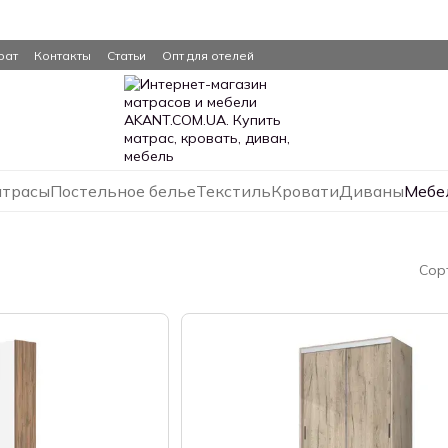
рат
Контакты
Статьи
Опт для отелей
трасы
Постельное белье
Текстиль
Кровати
Диваны
Мебе
Сор