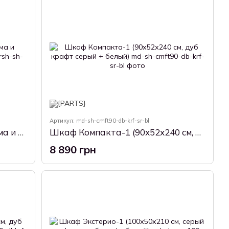
Артикул: md-sh-cmft90-db-krf-sr-bl
Шкаф ModaWave-9 (дуб сонома и нимфея альба, 80х52х200 см)
Шкаф Компакта-1 (90х52х240 см, дуб крафт серый + белый)
8 890 грн