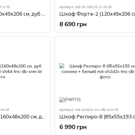
-sr-bl
Артикул: md-sh-nd120-sr-sh-bl
Шкаф Форте-1 (80х49х206 см, дуб крафт cерый + белый)
8 690 грн
nm-bl
Артикул: md-sh2d2s-tns-db-snm-bl
Шкаф Респиро-6 (160х48х200 см, дуб сонома + белый)
6 990 грн