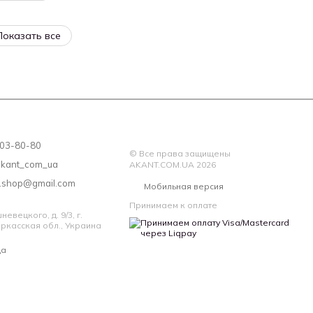
Показать все
 203-80-80
© Все права защищены
akant_com_ua
AKANT.COM.UA 2026
a.shop@gmail.com
Мобильная версия
Принимаем к оплате
евецкого, д. 9/3, г.
ркасская обл., Украина
да