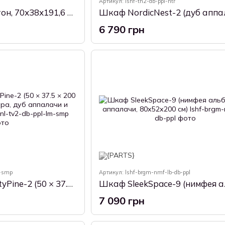
Артикул: lshf-th2-db-ppl-ntr
Шкаф Altus-3 (бетон, 70х38х191,6 см)
6 790 грн
m-smp
Артикул: lshf-brgm-nmf-lb-db-ppl
Шкаф-пенал FrostyPine-2 (50 × 37.5 × 200 см, черная фурнитура, дуб аппалачи и самоа дымчатый)
7 090 грн