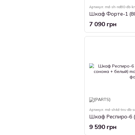
Артикул: md-sh-nd80-db-krf
7 090 грн
Артикул: md-sh4d-tns-db-s
9 590 грн