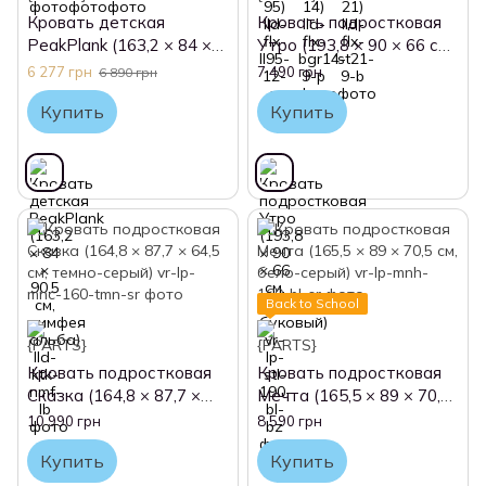
Кровать детская
Кровать подростковая
PeakPlank (163,2 × 84 ×
Утро (193,8 × 90 × 66 см,
90,5 см, нимфея альба)
бело-буковый)
6 277 грн
7 490 грн
6 890 грн
Купить
Купить
Back to School
Кровать подростковая
Кровать подростковая
Сказка (164,8 × 87,7 ×
Мечта (165,5 × 89 × 70,5
64,5 см, темно-серый)
см, бело-серый)
10 990 грн
8 590 грн
Купить
Купить