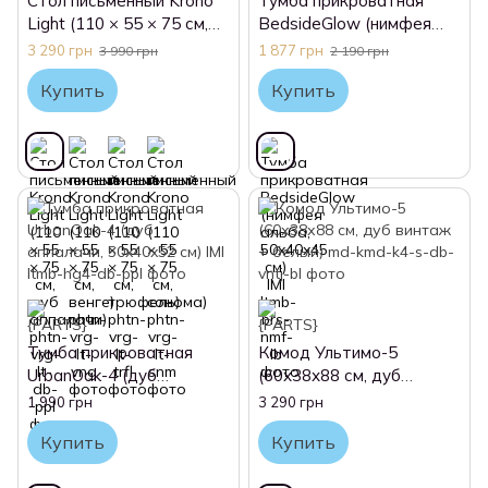
Стол письменный Krono
Тумба прикроватная
Light (110 × 55 × 75 см,
BedsideGlow (нимфея
дуб аппалачи)
альба, 50x40x45 см) IMI
3 290 грн
1 877 грн
3 990 грн
2 190 грн
Купить
Купить
Тумба прикроватная
Комод Ультимо-5
UrbanOak-4 (дуб
(60х38х88 см, дуб
аппалачи, 50x40x52 см)
винтаж + белый)
1 990 грн
3 290 грн
IMI
Купить
Купить