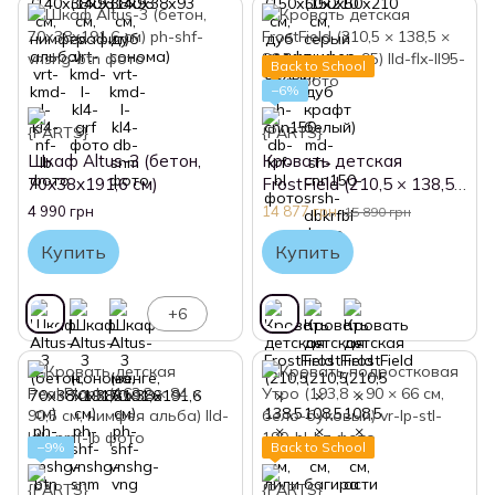
Back to School
−6%
Шкаф Altus-3 (бетон,
Кровать детская
70х38х191,6 см)
FrostField (210,5 × 138,5
× 86,5 см, лили 95)
4 990 грн
14 877 грн
15 890 грн
Купить
Купить
+6
−9%
Back to School