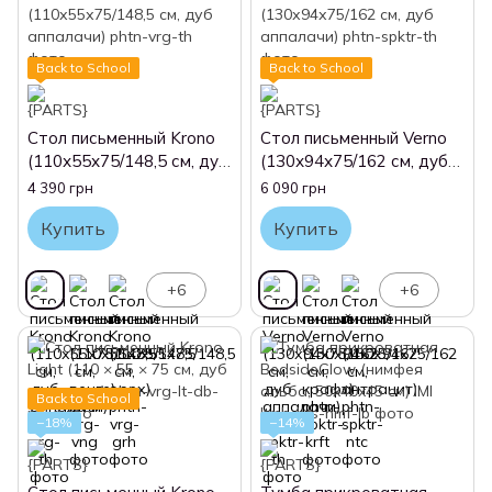
Back to School
Back to School
Стол письменный Krono
Стол письменный Verno
(110х55х75/148,5 см, дуб
(130х94х75/162 см, дуб
аппалачи)
аппалачи)
4 390 грн
6 090 грн
Купить
Купить
+6
+6
Back to School
−18%
−14%