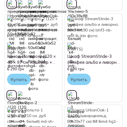
Комод Поларо-2 (120 ×
Шкаф StreamStride-3
40 × 97 см, кашемир +
(нимфея альба и ливорно,
дуб крафт серый)
80х34х190 см)
6 290 грн
6 690 грн
Купить
Купить