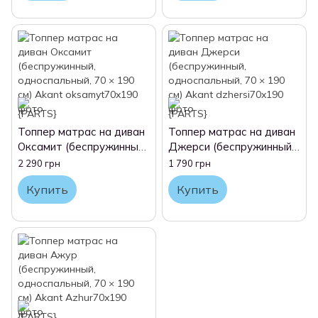
Топпер матрас на диван
Топпер матрас на диван
Оксамит (беспружинный,
Джерси (беспружинный,
односпальный, 70 × 190
односпальный, 70 × 190
2 290 грн
1 790 грн
см) Akant
см) Akant
Купить
Купить