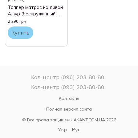
Топпер матрас на диван
Ажур (беспружинный,
односпальный, 70 × 190
2 290 грн
см) Akant
Купить
Кол-центр (096) 203-80-80
Кол-центр (093) 203-80-80
Контакты
Полная версия сайта
© Все права защищены AKANT.COM.UA 2026
Укр
Рус