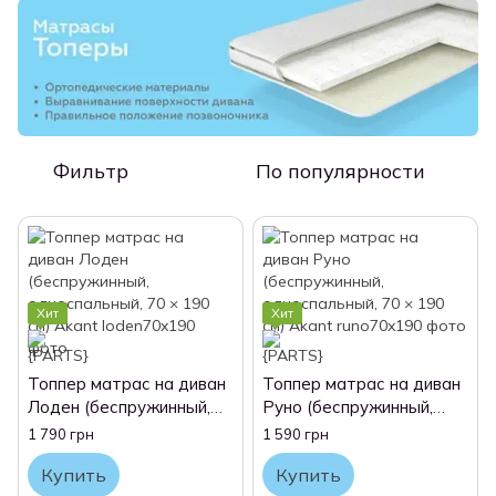
Фильтр
По популярности
Хит
Хит
Топпер матрас на диван
Топпер матрас на диван
Лоден (беспружинный,
Руно (беспружинный,
односпальный, 70 × 190
односпальный, 70 × 190
1 790 грн
1 590 грн
см) Akant
см) Akant
Купить
Купить