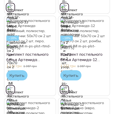
−18%
−18%
Комплект постельного
Комплект постельного
белья Артемида
белья Артемида-12
(семейный, полиэстер,
(семейный, полиэстер,
1 132 грн
1 132 грн
1 387 грн
1 387 грн
наволочки: 50х70 см 2 шт
наволочки: 50х70 см 2 шт
Купить
Купить
и 70х70 см 2 шт, перо,
и 70х70 см 2 шт, ромбы,
белый) IMI
серый) IMI