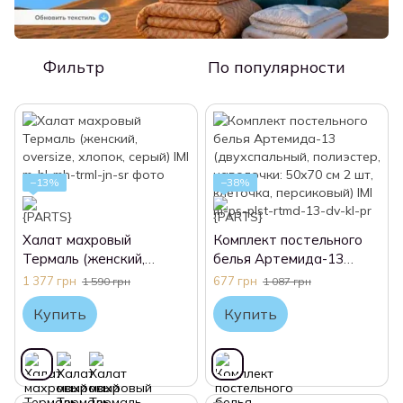
Фильтр
По популярности
−13%
−38%
Халат махровый
Комплект постельного
Термаль (женский,
белья Артемида-13
oversize, хлопок, серый)
(двухспальный,
1 377 грн
677 грн
1 590 грн
1 087 грн
IMI
полиэстер, наволочки:
Купить
Купить
50х70 см 2 шт, клеточка,
персиковый) IMI