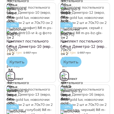
−19%
−19%
Комплект постельного
Комплект постельного
белья Деметра-10 (евро,
белья Деметра-12 (евро,
бязь gold lux, наволочки:
бязь gold lux, наволочки:
1 532 грн
1 532 грн
1 887 грн
1 887 грн
50х70 см 2 шт и 70х70 см
50х70 см 2 шт и 70х70 см
Купить
Купить
2 шт, кола, графит) IMI
2 шт, абстракция, серый
с желтым) IMI
−19%
−19%