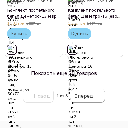
Комплект постельного
Комплект постельного
белья Деметра-13 (евро,
белья Деметра-16 (евро,
бязь gold lux, наволочки:
бязь gold lux, наволочки:
1 532 грн
1 532 грн
1 887 грн
1 887 грн
50х70 см 2 шт и 70х70 см
50х70 см 2 шт и 70х70 см
Купить
Купить
2 шт, зигзаг, голубой) IMI
2 шт, звезды, черный) IMI
Показать еще 20 товаров
Назад
Вперед
1
из 8