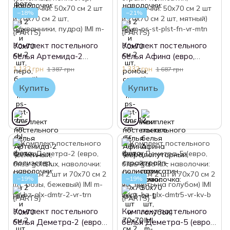
−18%
−21%
Комплект постельного
Комплект постельного
белья Артемида-2
белья Афина (евро,
(семейный, полиэстер,
страйп-полисатин,
1 132 грн
1 332 грн
1 387 грн
1 687 грн
наволочки: 50х70 см 2 шт
наволочки: 50х70 см 2 шт
Купить
Купить
и 70х70 см 2 шт,
и 70х70 см 2 шт, мятный)
одуванчики, пудра) IMI
IMI
−19%
−19%
Комплект постельного
Комплект постельного
белья Деметра-2 (евро,
белья Деметра-5 (евро,