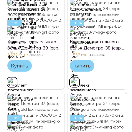
−19%
−19%
Комплект постельного
Комплект постельного
белья Деметра-39 (евро,
белья Деметра-38 (евро,
бязь gold lux, наволочки:
бязь gold lux, наволочки:
1 532 грн
1 532 грн
1 887 грн
1 887 грн
50х70 см 2 шт и 70х70 см
50х70 см 2 шт и 70х70 см
Купить
Купить
2 шт, графитовый) IMI
2 шт, бежевый) IMI
−19%
−19%