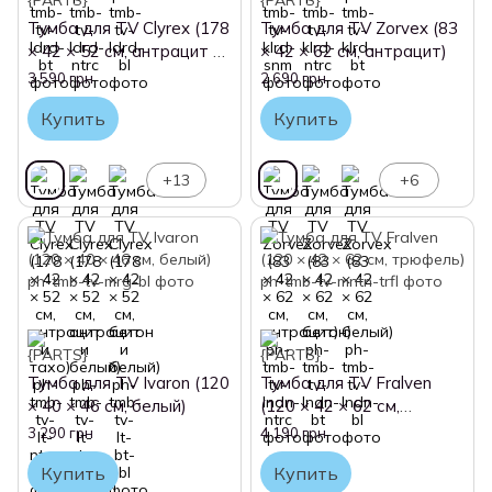
Тумба для TV Clyrex (178
Тумба для TV Zorvex (83
× 42 × 52 см, антрацит и
× 42 × 62 см, антрацит)
тахо)
3 590 грн
2 690 грн
Купить
Купить
+13
+6
Тумба для TV Ivaron (120
Тумба для TV Fralven
× 40 × 46 см, белый)
(120 × 42 × 62 см,
трюфель)
3 290 грн
4 190 грн
Купить
Купить