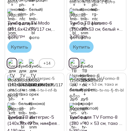
Тумба для TV Modo
Тумба ТВ Нативо-6
(161,6х42х35/117 см,
(150х38х53 см, белый +
крафт)
дуб крафт золотой)
3 090 грн
3 290 грн
Купить
Купить
+14
Тумба ТВ Интегрис-5
Тумба для TV Formo-8
(140х38х49 см, нимфея
(180 × 40 × 53 см, тахо и
альба)
белый)
4 190 грн
5 290 грн