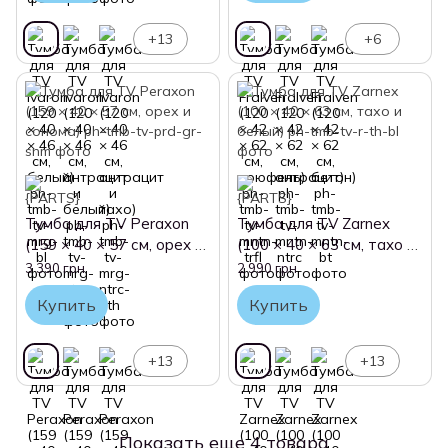
+13
+6
Тумба для TV Peraxon
Тумба для TV Zarnex
(159 × 40 × 57 см, орех и
(100 × 40 × 63 см, тахо и
сонома)
белый)
3 390 грн
2 990 грн
Купить
Купить
+13
+13
Показать еще 4 товара