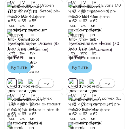
Тумба для TV Draxen (92
Тумба для TV Elvaris (70
× 42 × 63 см, бетон)
× 42 × 62 см, сонома)
3 390 грн
2 790 грн
Купить
Купить
+6
+6