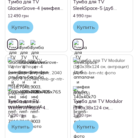
Тумба для TV
Тумба для TV
GlacierGrove-4 (нимфея
SleekSpace-5 (дуб
альба и 7016,
аппалачи и нимфея
12 490 грн
4 990 грн
1680х400х76,5 мм)
альба, 140х40х70 см)
Купить
Купить
Тумба для TV
Тумба для TV Modulor
WinterWhisper-4
(140х38х124 см,
(антрацит и графит,
антрацит)
7 290 грн
3 390 грн
2040 × 380 × 520 мм)
Купить
Купить