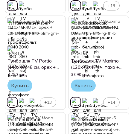
+13
Тумба для TV Portio
Тумба для TV Maximo
(140х40х48 см, орех +
(120х40х47 см, тахо +
сонома)
белый)
3 790 грн
3 090 грн
Купить
Купить
+13
+14