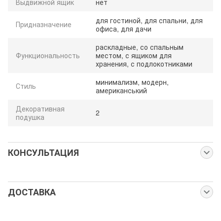
Выдвижной ящик
нет
для гостиной, для спальни, для
Придназначение
офиса, для дачи
раскладные, со спальным
Функциональность
местом, с ящиком для
хранения, с подлокотниками
минимализм, модерн,
Стиль
американський
Декоративная
2
подушка
КОНСУЛЬТАЦИЯ
Спросите нас об этом товаре
Наши менеджеры работают для Вас:
ДОСТАВКА
с понедельника по пятницу с 8:00 до 23:00
Собственная служба доставки
в субботу и воскресенье с 9:00 до 23:00