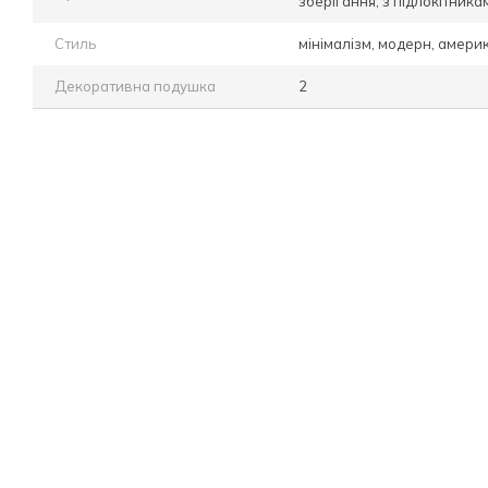
зберігання, з підлокітника
Стиль
мінімалізм, модерн, амери
Декоративна подушка
2