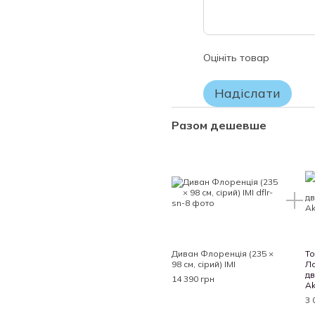
зберігання товару.
УВАГА!
Будь ласка, перевіряйте комп
Оцініть товар
замовленню.
Якщо Ви не впевнені у виборі
Надіслати
заводського упаковання матр
ПОВЕРНЕННЮ чи ОБМІНУ НЕ 
Разом дешевше
Диван Флоренція (235 ×
То
98 см, сірий) IMI
Ло
дв
14 390 грн
Ak
3 