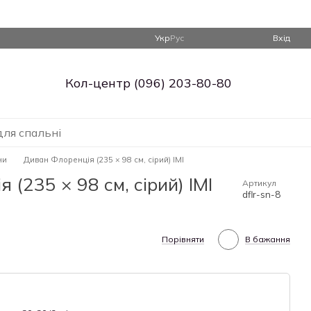
Укр
Рус
Вхід
Кол-центр (096) 203-80-80
для спальні
ни
Диван Флоренція (235 × 98 см, сірий) IMI
(235 × 98 см, сірий) IMI
Артикул
dflr-sn-8
Порівняти
В бажання