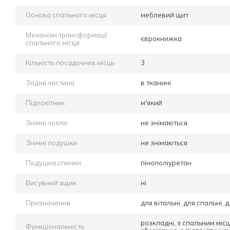
Основа спального місця
меблевий щит
Механізм трансформації
єврокнижка
спального місця
Кількість посадочних місць
3
Задня частина
в тканині
Підлокітник
м'який
Знімні чохли
не знімаються
Знімні подушки
не знімаються
Подушка спинки
пінополіуретан
Висувний ящик
ні
Призначення
для вітальні, для спальні, д
розкладні, з спальним міс
Функціональність