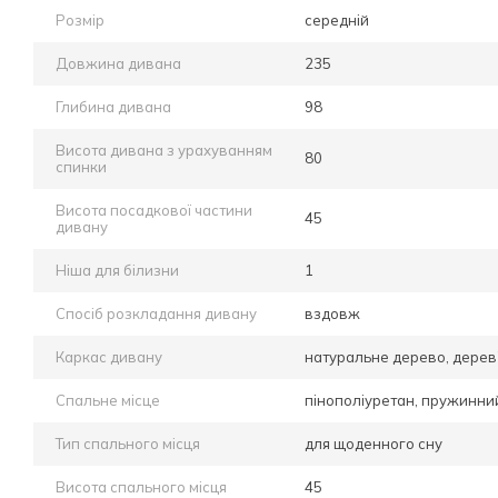
Розмір
середній
Довжина дивана
235
Глибина дивана
98
Висота дивана з урахуванням
80
спинки
Висота посадкової частини
45
дивану
Ніша для білизни
1
Спосіб розкладання дивану
вздовж
Каркас дивану
натуральне дерево, дерев
Спальне місце
пінополіуретан, пружинни
Тип спального місця
для щоденного сну
Висота спального місця
45