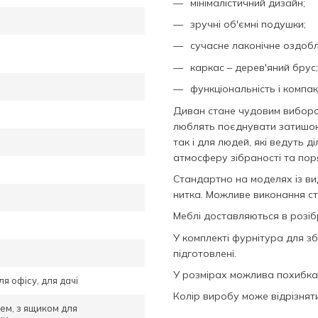
мінімалістичний дизайн;
зручні об'ємні подушки;
сучасне лаконічне оздобл
каркас – дерев'яний брус;
функціональність і компак
Диван стане чудовим вибором
люблять поєднувати затишок з
так і для людей, які ведуть 
атмосферу зібраності та пор
Стандартно на моделях із в
нитка. Можливе виконання ст
Меблі доставляються в розіб
У комплекті фурнітура для з
підготовлені.
У розмірах можлива похибка 
ля офісу, для дачі
Колір виробу може відрізня
цем, з ящиком для