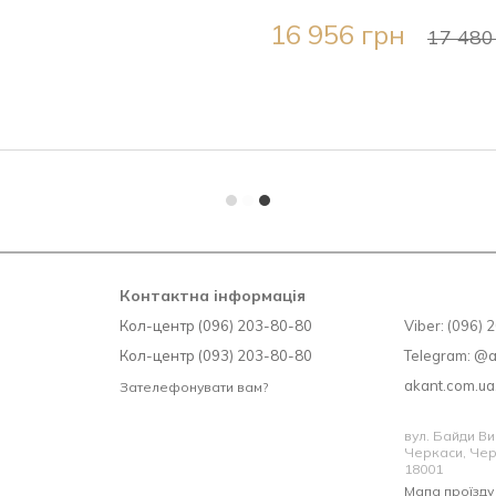
16 956 грн
17 480
Контактна інформація
Кол-центр (096) 203-80-80
Viber: (096)
Кол-центр (093) 203-80-80
Telegram: @
akant.com.u
Зателефонувати вам?
вул. Байди Ви
Черкаси, Чер
18001
Мапа проїзду