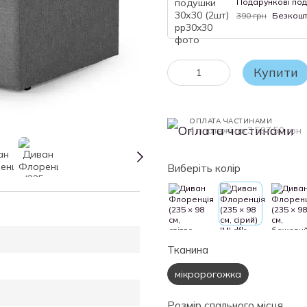
Подарункові под
390 грн
Безкош
Купити
ОПЛАТА ЧАСТИНАМИ
4 платежі по 3 597.50 грн
Виберіть колір
Тканина
мікророгожка
Розмір спального місця