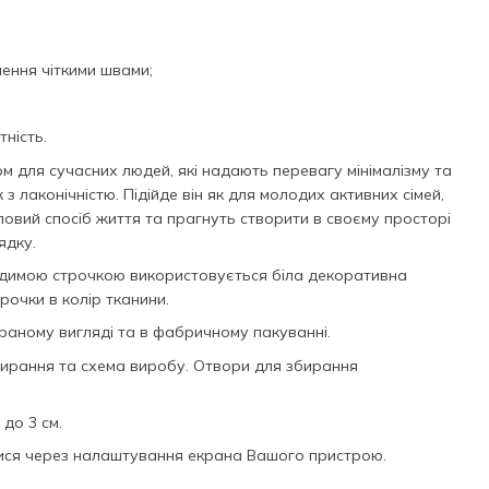
ення чіткими швами;
тність.
 для сучасних людей, які надають перевагу мінімалізму та
 лаконічністю. Підійде він як для молодих активних сімей,
діловий спосіб життя та прагнуть створити в своєму просторі
ядку.
идимою строчкою використовується біла декоративна
рочки в колір тканини.
раному вигляді та в фабричному пакуванні.
бирання та схема виробу. Отвори для збирання
до 3 см.
тися через налаштування екрана Вашого пристрою.