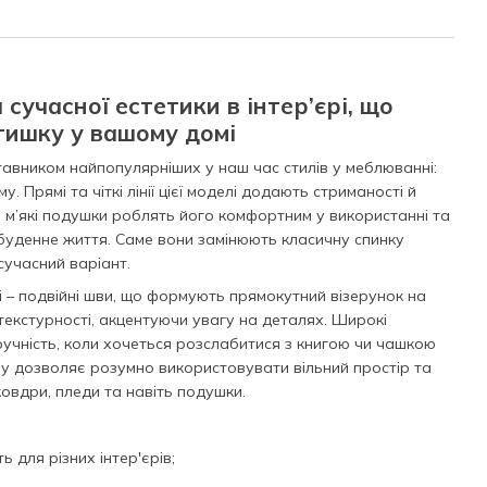
сучасної естетики в інтер’єрі, що
тишку у вашому домі
авником найпопулярніших у наш час стилів у меблюванні:
у. Прямі та чіткі лінії цієї моделі додають стриманості й
а м’які подушки роблять його комфортним у використанні та
буденне життя. Саме вони замінюють класичну спинку
сучасний варіант.
і – подвійні шви, що формують прямокутний візерунок на
текстурності, акцентуючи увагу на деталях. Широкі
ручність, коли хочеться розслабитися з книгою чи чашкою
ану дозволяє розумно використовувати вільний простір та
 ковдри, пледи та навіть подушки.
ь для різних інтер'єрів;