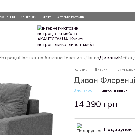
вернення
Контакти
Статті
Опт для готелів
Матраци
Постільна білизна
Текстиль
Ліжка
Дивани
Меблі 
Головна
Дивани
Прямі дива
Диван Флоренція 
В наявності
Написати відгук
14 390 грн
Подарунок