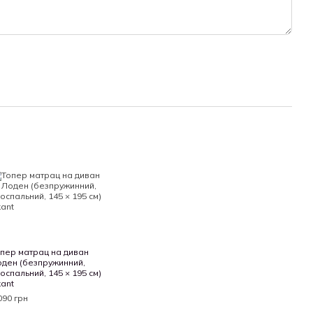
лектність і відповідність моделі та розміру матраца Вашому
 матраца – не розпаковуйте його, оскільки після зняття
ац вважається таким, який був у використанні та
ПІДЛЯГАЄ!
пер матрац на диван
ден (безпружинний,
оспальний, 145 × 195 см)
ant
090 грн