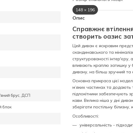
148 × 196
Опис
Справжнє втілення 
створить оазис за
Цей диван є яскравим предст
скандинавського та мінімалізм
структурованості інтер'єру, 
вливають краплю затишку у 
дивану, на більш зручний та 
Основна прикраса цієї модел
м’яких частинах та додають 
підлокітники забезпечують з
'яний брус, ДСП
кави. Велика ніша у дні див
зберігати постільну білизну,
й блок
Особливості:
універсальність - підходит