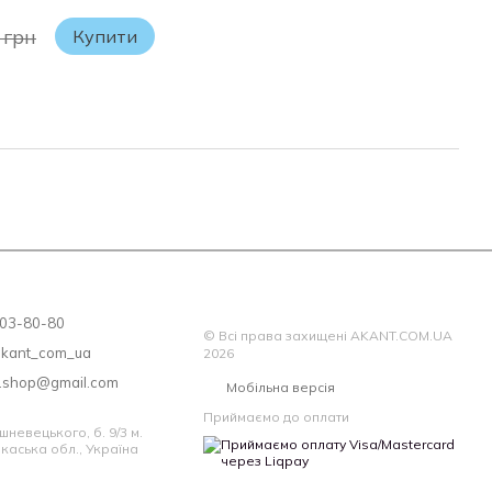
 грн
Купити
 203-80-80
© Всі права захищені AKANT.COM.UA
akant_com_ua
2026
a.shop@gmail.com
Мобільна версія
Приймаємо до оплати
шневецького, б. 9/3 м.
каська обл., Україна