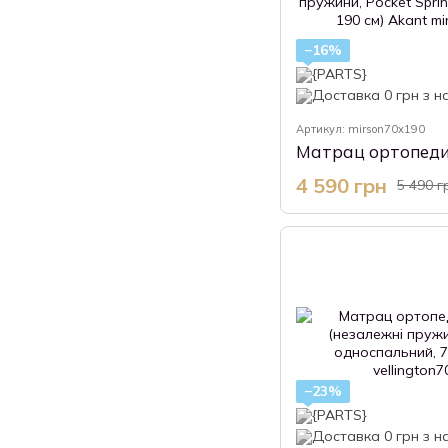
−16%
Артикул: mirson70x190
4 590 грн
5 490 г
−23%