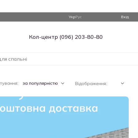
Укр
Рус
Вхід
Кол-центр (096) 203-80-80
для спальні
тування:
за популярністю
Відображення: