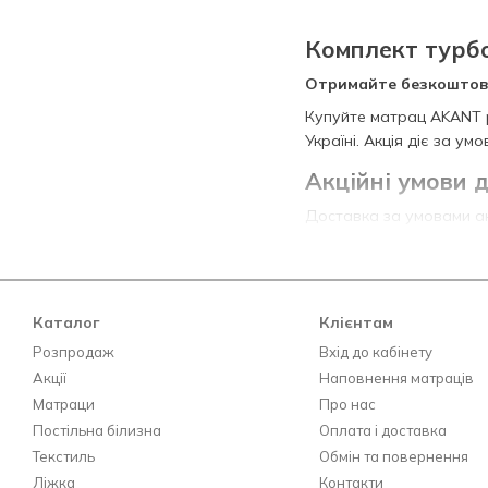
Комплект турб
Отримайте безкоштовн
Купуйте матрац AKANT 
Україні. Акція діє за у
Акційні умови 
Доставка за умовами ак
Формат доставки: до пі
Товари, що беруть у
Основний товар: мат
Каталог
Клієнтам
Супутній товар: буд
Розпродаж
Вхід до кабінету
Акції
Наповнення матраців
Винятки: тонкі матра
Матраци
Про нас
Період дії акції
Постільна білизна
Оплата і доставка
Акція діє з 01.02.2026 до
Текстиль
Обмін та повернення
Ліжка
Контакти