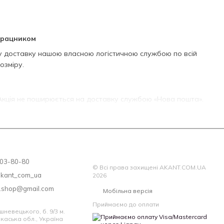
трацником
у доставку нашою власною логістичною службою по всій
озміру.
Акція не поширюється на доставку службою «Нова пошта».
ься окремо згідно з тарифами служби доставки.
.
 203-80-80
© Всі права захищені AKANT.COM.UA
akant_com_ua
2026
ний товар.
a.shop@gmail.com
Мобільна версія
Приймаємо до оплати
шневецького, б. 9/3 м.
каська обл., Україна