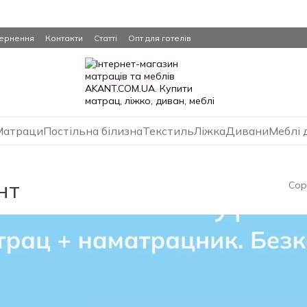
вернення
Контакти
Статті
Опт для готелів
Матраци
Постільна білизна
Текстиль
Ліжка
Дивани
Меблі 
нт
Сор