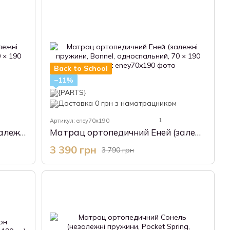
Back to School
−11%
1
Артикул: eney70x190
Матрац ортопедичний Лео (залежні пружини, Bonnel, односпальний, 70 × 190 см) Akant
Матрац ортопедичний Еней (залежні пружини, Bonnel, односпальний, 70 × 190 см) Akant
3 390 грн
3 790 грн