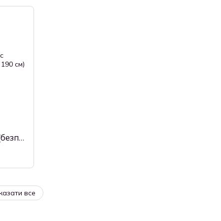
Матрац ортопедичний Невіс (безпружинний, односпальний, 70 × 190 см) Akant
казати все