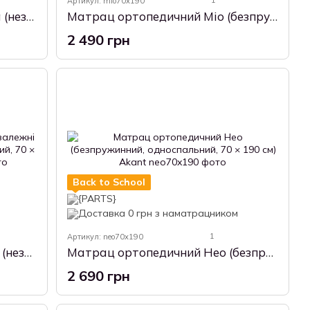
1
Артикул: mio70x190
Матрац ортопедичний Амата (незалежні пружини, Pocket Spring, односпальний, 70 × 190 см) Akant
Матрац ортопедичний Міо (безпружинний, односпальний, 70 × 190 см) Akant
2 490 грн
Back to School
1
Артикул: neo70x190
Матрац ортопедичний Елісон (незалежні пружини, Pocket Spring, односпальний, 70 × 190 см) Akant
Матрац ортопедичний Нео (безпружинний, односпальний, 70 × 190 см) Akant
2 690 грн