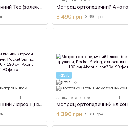
5
1
Артикул: amata70x190
Матрац ортопедичний Тео (залежні пружини, Bonnel, односпальний, 70 × 190 см) Akant
3 490 грн
рн
3 990 грн
−19%
1
1
Артикул: elison70x190
Матрац ортопедичний Ларсон (незалежні пружини, Pocket Spring, односпальний, 70 × 190 см) Akant
4 390 грн
рн
5 390 грн