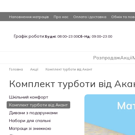
Перейти до основного контенту
Наповнення матраців
Про нас
Оплата і доставка
Обмін та по
Графік роботи:
Будні:
08:00–23:00
Сб-Нд:
09:00–23:00
Розпродаж
Акції
Головна
Акції
Комплект турботи від Акант
Комплект турботи від Ака
Шкільний комфорт
Комплект турботи від Акант
Дивани з подарунками
Набори для спальні
Матраци зі знижкою