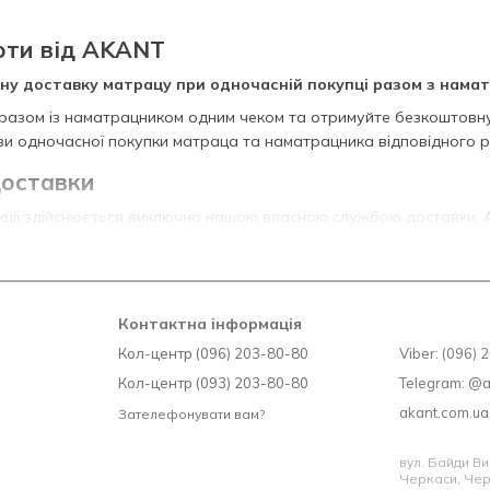
оти від AKANT
у доставку матрацу при одночасній покупці разом з нама
разом із наматрацником одним чеком та отримуйте безкоштовн
мови одночасної покупки матраца та наматрацника відповідного р
доставки
ції здійснюється виключно нашою власною службою доставки. 
д’їзду або воріт будинку. Занесення товару на поверх оплачуєт
часть в акції
раци AKANT - пружинні та безпружинні моделі.
Контактна інформація
ь-який наматрацник відповідно до розміру замовленого матраца
Кол-центр (096) 203-80-80
Viber: (096)
Кол-центр (093) 203-80-80
Telegram: @
ци-топери (матраци на диван), не беруть участі в акції як основ
akant.com.u
Зателефонувати вам?
 30.09.2026, зі змінами від 15.06.2026.
вул. Байди Ви
Черкаси, Чер