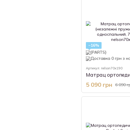
−16%
Артикул: nelson70x190
5 090 грн
6 090 г