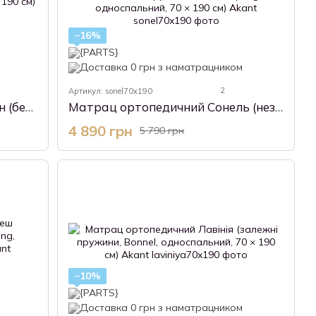
−16%
2
Артикул: sonel70x190
Матрац ортопедичний Мейсон (безпружинний, односпальний, 70 × 190 см) Akant
Матрац ортопедичний Сонель (незалежні пружини, Pocket Spring, односпальний, 70 × 190 см) Akant
4 890 грн
5 790 грн
−10%