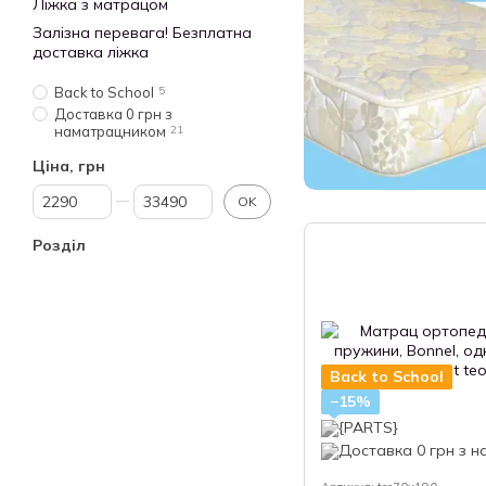
Ліжка з матрацом
Залізна перевага! Безплатна
доставка ліжка
Back to School
5
Доставка 0 грн з
наматрацником
21
Ціна, грн
Від Ціна, грн
До Ціна, грн
OK
Розділ
Back to School
−15%