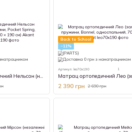
Back to School
−11%
1
Артикул: leo70x190
Матрац ортопедичний Нельсон (незалежні пружини, Pocket Spring, односпальний, 70 × 190 см) Akant
2 390 грн
рн
2 690 грн