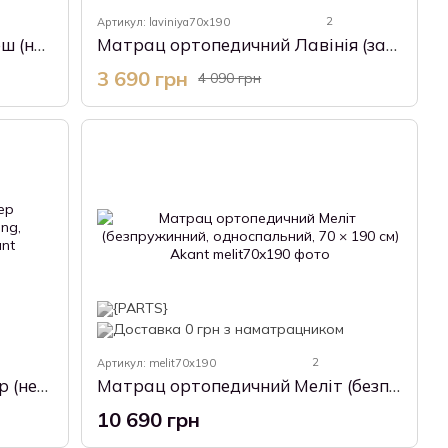
2
Артикул: laviniya70x190
Матрац ортопедичний Флореш (незалежні пружини, Pocket Spring, односпальний, 70 × 190 см) Akant
Матрац ортопедичний Лавінія (залежні пружини, Bonnel, односпальний, 70 × 190 см) Akant
3 690 грн
4 090 грн
2
Артикул: melit70x190
Матрац ортопедичний Амагер (незалежні пружини, Pocket Spring, односпальний, 70 × 190 см) Akant
Матрац ортопедичний Меліт (безпружинний, односпальний, 70 × 190 см) Akant
10 690 грн