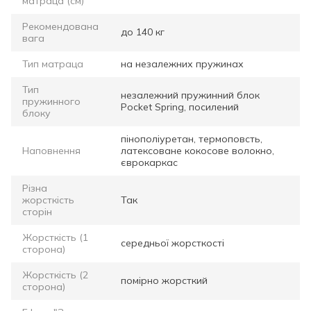
матраца (см)
Рекомендована
до 140 кг
вага
Тип матраца
на незалежних пружинах
Тип
незалежний пружинний блок
пружинного
Pocket Spring, посилений
блоку
пінополіуретан, термоповсть,
Наповнення
латексоване кокосове волокно,
єврокаркас
Різна
жорсткість
Так
сторін
Жорсткість (1
середньої жорсткості
сторона)
Жорсткість (2
помірно жорсткий
сторона)