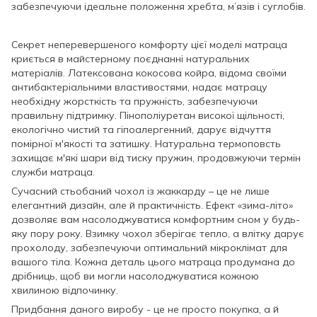
забезпечуючи ідеальне положення хребта, м’язів і суглобів.
Секрет неперевершеного комфорту цієї моделі матраца
криється в майстерному поєднанні натуральних
матеріалів. Латексована кокосова койра, відома своїми
антибактеріальними властивостями, надає матрацу
необхідну жорсткість та пружність, забезпечуючи
правильну підтримку. Пінополіуретан високої щільності,
екологічно чистий та гіпоалергенний, дарує відчуття
помірної м'якості та затишку. Натуральна термоповсть
захищає м'які шари від тиску пружин, продовжуючи термін
служби матраца.
Сучасний стьобаний чохол із жаккарду – це не лише
елегантний дизайн, але й практичність. Ефект «зима-літо»
дозволяє вам насолоджуватися комфортним сном у будь-
яку пору року. Взимку чохол зберігає тепло, а влітку дарує
прохолоду, забезпечуючи оптимальний мікроклімат для
вашого тіла. Кожна деталь цього матраца продумана до
дрібниць, щоб ви могли насолоджуватися кожною
хвилиною відпочинку.
Придбання даного виробу - це не просто покупка, а й