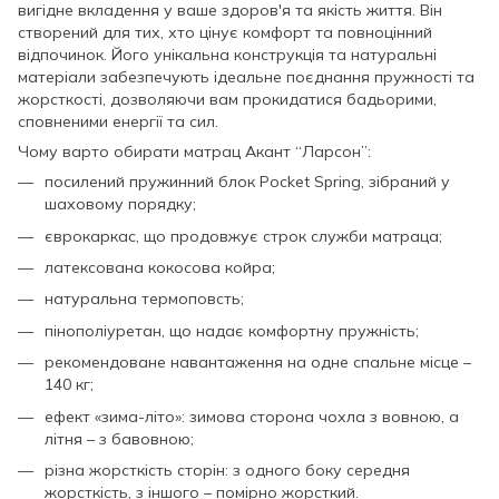
вигідне вкладення у ваше здоров'я та якість життя. Він
створений для тих, хто цінує комфорт та повноцінний
відпочинок. Його унікальна конструкція та натуральні
матеріали забезпечують ідеальне поєднання пружності та
жорсткості, дозволяючи вам прокидатися бадьорими,
сповненими енергії та сил.
Чому варто обирати матрац Акант “Ларсон”:
посилений пружинний блок Pocket Spring, зібраний у
шаховому порядку;
єврокаркас, що продовжує строк служби матраца;
латексована кокосова койра;
натуральна термоповсть;
пінополіуретан, що надає комфортну пружність;
рекомендоване навантаження на одне спальне місце –
140 кг;
ефект «зима-літо»: зимова сторона чохла з вовною, а
літня – з бавовною;
різна жорсткість сторін: з одного боку середня
жорсткість, з іншого – помірно жорсткий.