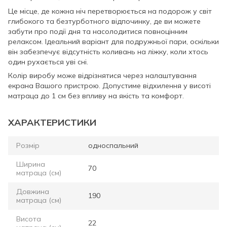
Це місце, де кожна ніч перетворюється на подорож у світ
глибокого та безтурботного відпочинку, де ви можете
забути про події дня та насолодитися повноцінним
релаксом. Ідеальний варіант для подружньої пари, оскільки
він забезпечує відсутність коливань на ліжку, коли хтось
один рухається уві сні.
Колір виробу може відрізнятися через налаштування
екрана Вашого пристрою. Допустиме відхилення у висоті
матраца до 1 см без впливу на якість та комфорт.
ХАРАКТЕРИСТИКИ
Розмір
односпальний
Ширина
70
матраца (см)
Довжина
190
матраца (см)
Висота
22