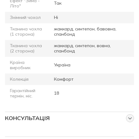
Ефект "Зима -
Так
Літо"
Знімний чохол
Ні
Тканина чохла
жаккард, синтепон, бавовна,
(1 сторона)
спанбонд
Тканина чохла
жаккард, синтепон, вовна,
(2 сторона)
спанбонд
Країна
Україна
виробник
Колекція
Комфорт
Гарантійний
18
термін, міс.
КОНСУЛЬТАЦІЯ
Запитайте нас про цей товар
Наші менеджери працюють для Вас: