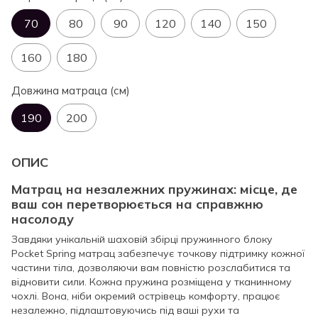
70
80
90
120
140
150
160
180
Довжина матраца (см)
190
200
ОПИС
Матрац на незалежних пружинах: місце, де
ваш сон перетворюється на справжню
насолоду
Завдяки унікальній шаховій збірці пружинного блоку
Pocket Spring матрац забезпечує точкову підтримку кожної
частини тіла, дозволяючи вам повністю розслабитися та
відновити сили. Кожна пружина розміщена у тканинному
чохлі. Вона, ніби окремий острівець комфорту, працює
незалежно, підлаштовуючись під ваші рухи та