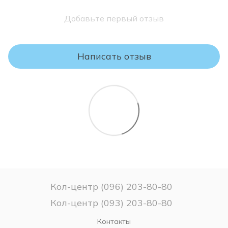
Гарантия качества продукции нашей фабрики
àбанк – "Плати частями".
предоставляется в течение 18 месяцев с момента продажи.
Добавьте первый отзыв
Мы обязуемся возместить любые дефекты, возникшие
вследствие производственных недостатков, при
правильном использовании, транспортировке и хранении
товара.
Написать отзыв
ВНИМАНИЕ!
Пожалуйста, проверяйте комплектность и соответствие
модели и размера матраса Вашему заказу.
Если Вы не уверены в выборе матраса – не
распаковывайте его, поскольку после снятия заводской
упаковки матрас считается таким, какой был в
использовании и ВОЗВРАТУ или ОБМЕНУ НЕ ПОДЛЕЖИТ!
Кол-центр (096) 203-80-80
Кол-центр (093) 203-80-80
Контакты