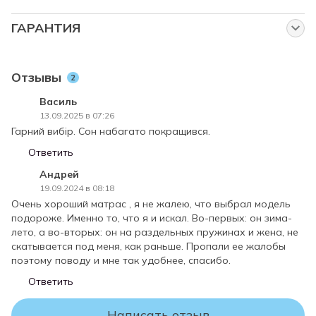
Подробнее о доставке
онлайн-оплата банковской картой;
ГАРАНТИЯ
рассрочка.
Наша компания осуществляет возврат и обмен товаров в
соответствии с требованиями Закона Украины "О защите
Выбирайте удобный банк, мы поможем оформить
Отзывы
2
прав потребителей".
рассрочку онлайн:
Гарантийный период начинается со дня приобретения
Василь
ПриватБанк – "Оплата частями";
товара или, в случае отсутствия указанной даты продажи,
13.09.2025 в 07:26
Монобанк - "Покупка по частям";
со дня его производства и длится в течение
Гарний вибір. Сон набагато покращився.
определенного периода.
ПУМБ – "Оплачивайте частями";
Ответить
Гарантия качества продукции нашей фабрики
àбанк – "Плати частями".
Андрей
предоставляется в течение 18 месяцев с момента продажи.
19.09.2024 в 08:18
Мы обязуемся возместить любые дефекты, возникшие
Очень хороший матрас , я не жалею, что выбрал модель
вследствие производственных недостатков, при
подороже. Именно то, что я и искал. Во-первых: он зима-
правильном использовании, транспортировке и хранении
лето, а во-вторых: он на раздельных пружинах и жена, не
товара.
скатывается под меня, как раньше. Пропали ее жалобы
ВНИМАНИЕ!
поэтому поводу и мне так удобнее, спасибо.
Пожалуйста, проверяйте комплектность и соответствие
модели и размера матраса Вашему заказу.
Ответить
Если Вы не уверены в выборе матраса – не
Написать отзыв
распаковывайте его, поскольку после снятия заводской