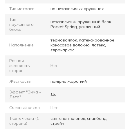
Тип матраса
на независимых пружинах
Тип
независимый пружинный блок
пружинного
Pocket Spring, усиленный
блока
термовойлок, латексированное
Наполнение
кокосовое волокно, латекс,
єврокаркас
Разная
жесткость
Нет
сторон
Жесткость
помірно жорсткий
Эффект "Зима -
Да
Лето"
Сменный чехол
Нет
Ткань чехла (1
синтепон, хлопок, спанбонд,
сторона)
стрейч