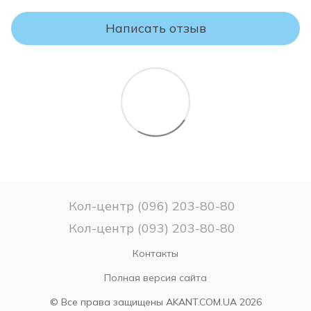
правильном использовании, транспортировке и хранении
товара.
Написать отзыв
ВНИМАНИЕ!
Пожалуйста, проверяйте комплектность и соответствие
модели и размера матраса Вашему заказу.
Если Вы не уверены в выборе матраса – не
распаковывайте его, поскольку после снятия заводской
упаковки матрас считается таким, какой был в
использовании и ВОЗВРАТУ или ОБМЕНУ НЕ ПОДЛЕЖИТ!
Кол-центр (096) 203-80-80
Кол-центр (093) 203-80-80
Контакты
Полная версия сайта
© Все права защищены AKANT.COM.UA 2026