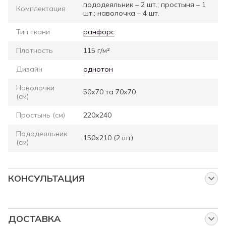
пододеяльник – 2 шт.; простыня – 1
Комплектация
шт.; наволочка – 4 шт.
Тип ткани
ранфорс
Плотность
115 г/м²
Дизайн
однотон
Наволочки
50х70 та 70х70
(см)
Простынь (см)
220х240
Пододеяльник
150х210 (2 шт)
(см)
КОНСУЛЬТАЦИЯ
Спросите нас об этом товаре
Наши менеджеры работают для Вас:
ДОСТАВКА
с понедельника по пятницу с 8:00 до 23:00