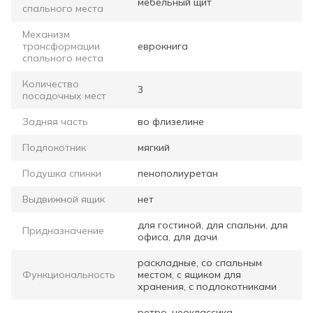
мебельный щит
спального места
Механизм
трансформации
еврокнига
спального места
Количество
3
посадочных мест
Задняя часть
во флизелине
Подлокотник
мягкий
Подушка спинки
пенополиуретан
Выдвижной ящик
нет
для гостиной, для спальни, для
Придназначение
офиса, для дачи
раскладные, со спальным
Функциональность
местом, с ящиком для
хранения, с подлокотниками
ретро, неоклассика,