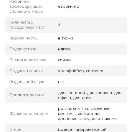
Механизм
трансформации
еврокнига
спального места
Количество
3
посадочных мест
Задняя часть
в ткани
Подлокотник
мягкий
Съемные подушки
спинки
Подушка спинки
холофайбер, синтепон
Выдвижной ящик
нет
для гостиной, для спальни, для
Придназначение
офиса, для дачи
раскладные, со спальным
Функциональность
местом, с ящиком для
хранения, с подлокотниками
Стиль
модерн, американський