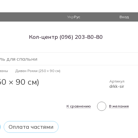
Укр
Рус
Вход
Кол-центр (096) 203-80-80
ль для спальни
ваны
Диван Рокки (250 × 90 см)
0 × 90 см)
Артикул
drkk-sir
К сравнению
В желания
Оплата частями