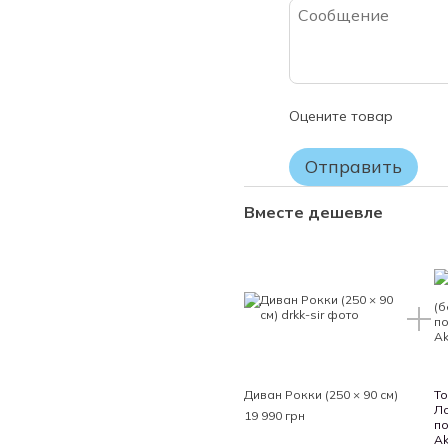
момента продажи. Мы обязуе
производственных недостатк
хранении товара.
ВНИМАНИЕ!
Пожалуйста, проверяйте ком
Оцените товар
Вашему заказу.
Если Вы не уверены в выборе
Отправить
заводской упаковки матрас 
или ОБМЕНУ НЕ ПОДЛЕЖИТ!
Вместе дешевле
Диван Рокки (250 × 90 см)
То
Ло
19 990 грн
по
Ak