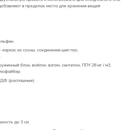
добавляют в пределах места для хранения вещей
ельфин.
 каркас из сосны, соединения шип пас,
.
ужинный блок, войлок, ватин, синтепон, ППУ 28 мг / м3,
ллофайбер.
МДФ (распашные).
ность до 3 см.