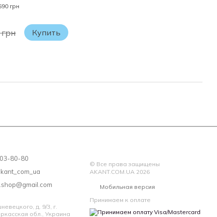
690 грн
 грн
Купить
 203-80-80
© Все права защищены
akant_com_ua
AKANT.COM.UA 2026
a.shop@gmail.com
Мобильная версия
Принимаем к оплате
евецкого, д. 9/3, г.
ркасская обл., Украина