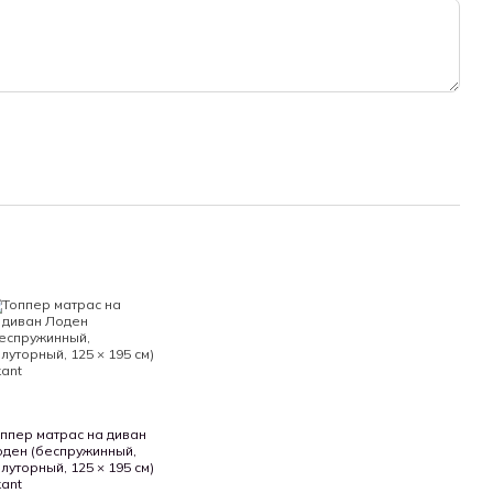
мся возместить любые дефекты, возникшие вследствие
ов, при правильном использовании, транспортировке и
плектность и соответствие модели и размера матраса
 матраса – не распаковывайте его, поскольку после снятия
считается таким, какой был в использовании и ВОЗВРАТУ
ппер матрас на диван
ден (беспружинный,
луторный, 125 × 195 см)
ant