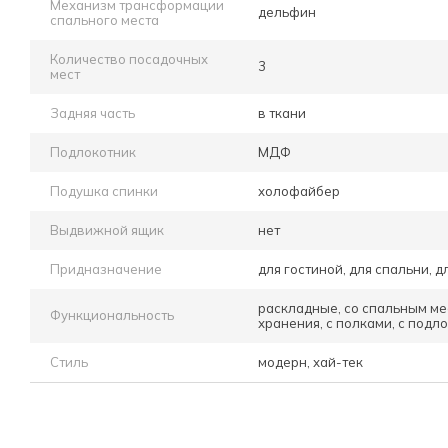
Механизм трансформации
дельфин
спального места
Количество посадочных
3
мест
Задняя часть
в ткани
Подлокотник
МДФ
Подушка спинки
холофайбер
Выдвижной ящик
нет
Придназначение
для гостиной, для спальни, д
раскладные, со спальным ме
Функциональность
хранения, с полками, с подл
Стиль
модерн, хай-тек