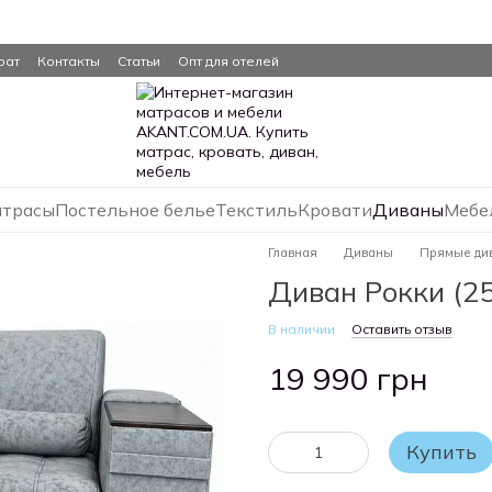
рат
Контакты
Статьи
Опт для отелей
трасы
Постельное белье
Текстиль
Кровати
Диваны
Мебе
Главная
Диваны
Прямые ди
Диван Рокки (25
В наличии
Оставить отзыв
19 990 грн
Купить