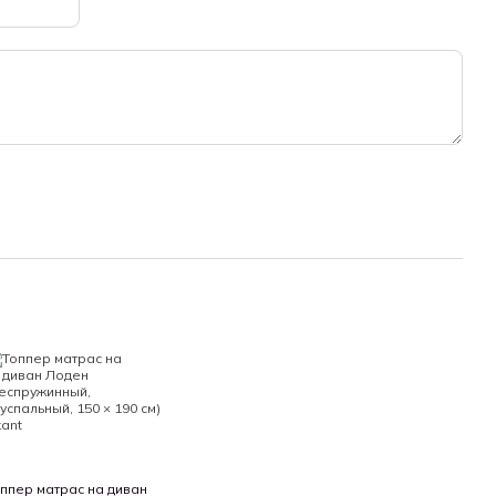
и нашей фабрики предоставляется в течение 18 месяцев с
мся возместить любые дефекты, возникшие вследствие
ов, при правильном использовании, транспортировке и
плектность и соответствие модели и размера матраса
 матраса – не распаковывайте его, поскольку после снятия
считается таким, какой был в использовании и ВОЗВРАТУ
ппер матрас на диван