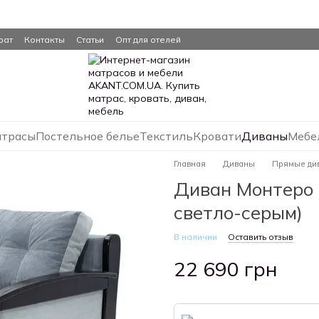
рат
Контакты
Статьи
Опт для отелей
трасы
Постельное белье
Текстиль
Кровати
Диваны
Мебе
Главная
Диваны
Прямые ди
Диван Монтеро (
светло-серым)
В наличии
Оставить отзыв
22 690 грн