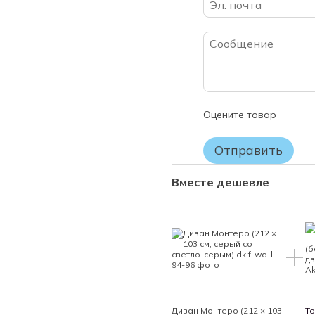
àбанк – "Плати частями".
периода.
Гарантия качества продукци
момента продажи. Мы обязуе
производственных недостатк
хранении товара.
ВНИМАНИЕ!
Пожалуйста, проверяйте ком
Оцените товар
Вашему заказу.
Если Вы не уверены в выборе
Отправить
заводской упаковки матрас 
или ОБМЕНУ НЕ ПОДЛЕЖИТ!
Вместе дешевле
Диван Монтеро (212 × 103
То