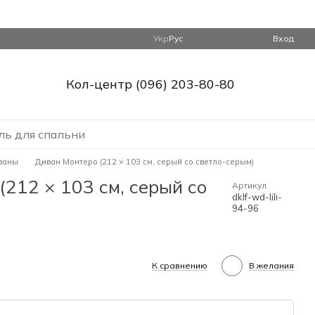
Укр
Рус
Вход
Кол-центр (096) 203-80-80
ль для спальни
ваны
Диван Монтеро (212 × 103 см, серый со светло-серым)
212 × 103 см, серый со
Артикул
dklf-wd-lili-
94-96
К сравнению
В желания