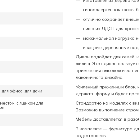
изготовлен из дерева кр
гипоаллергенная ткань, 
отлично сохраняет внешн
ниша из ЛДСП для хранен
максимальная нагрузка на
изящные деревянные под
Диван подойдет для семей, 
жилищ. Этот диван пользует
применения высококачествен
лаконичного дизайна.
Усиленный пружинный блок, 
, для офиса, для дачи
держать форму и будет пре
Стандартно на моделях с ви
местом, с ящиком для
ами
Возможно выполнение строчк
Мебель доставляется в разо
В комплекте — фурнитура для
подготовлены.