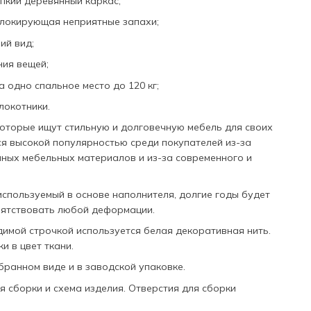
епкий деревянный каркас;
блокирующая неприятные запахи;
ий вид;
ия вещей;
 одно спальное место до 120 кг;
локотники.
которые ищут стильную и долговечную мебель для своих
ся высокой популярностью среди покупателей из-за
ных мебельных материалов и из-за современного и
используемый в основе наполнителя, долгие годы будет
пятствовать любой деформации.
димой строчкой используется белая декоративная нить.
и в цвет ткани.
бранном виде и в заводской упаковке.
 сборки и схема изделия. Отверстия для сборки