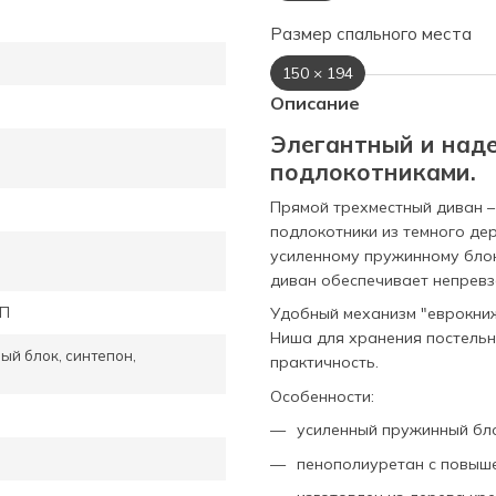
Размер спального места
150 × 194
Описание
Элегантный и над
подлокотниками.
Прямой трехместный диван –
подлокотники из темного де
усиленному пружинному блок
диван обеспечивает непрев
СП
Удобный механизм "еврокниж
Ниша для хранения постель
ый блок, синтепон,
практичность.
Особенности:
усиленный пружинный бло
пенополиуретан с повыш