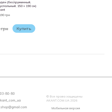
ден (беспружинный,
успальный, 150 × 190 см)
ant
190 грн
 грн
Купить
 203-80-80
© Все права защищены
akant_com_ua
AKANT.COM.UA 2026
a.shop@gmail.com
Мобильная версия