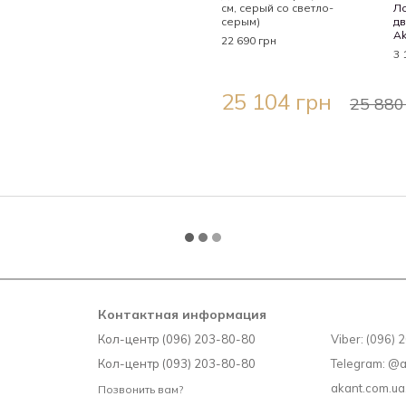
см, серый со светло-
Ло
серым)
дв
Ak
22 690 грн
3 
25 104 грн
25 880
Контактная информация
Кол-центр (096) 203-80-80
Viber: (096)
Кол-центр (093) 203-80-80
Telegram: @
akant.com.u
Позвонить вам?