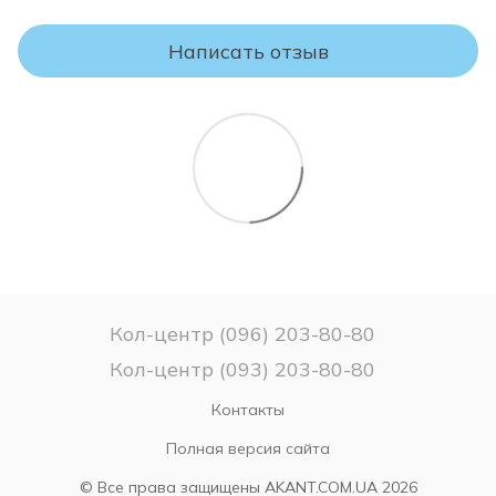
вследствие производственных недостатков, при
правильном использовании, транспортировке и хранении
товара.
Написать отзыв
ВНИМАНИЕ!
Пожалуйста, проверяйте комплектность и соответствие
модели и размера матраса Вашему заказу.
Если Вы не уверены в выборе матраса – не
распаковывайте его, поскольку после снятия заводской
упаковки матрас считается таким, какой был в
использовании и ВОЗВРАТУ или ОБМЕНУ НЕ ПОДЛЕЖИТ!
Кол-центр (096) 203-80-80
Кол-центр (093) 203-80-80
Контакты
Полная версия сайта
© Все права защищены AKANT.COM.UA 2026