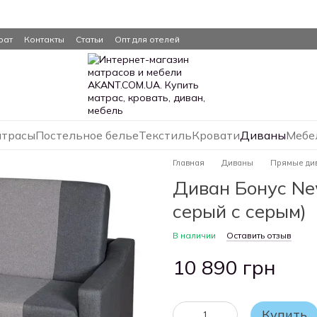
рат
Контакты
Статьи
Опт для отелей
трасы
Постельное белье
Текстиль
Кровати
Диваны
Мебе
Главная
Диваны
Прямые ди
Диван Бонус New
серый с серым)
В наличии
Оставить отзыв
10 890 грн
Купить