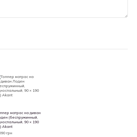
ппер матрас на диван
ден (беспружинный,
носпальный, 90 × 190
) Akant
090 грн