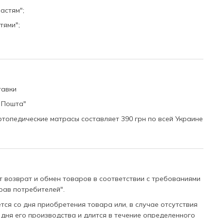
астям";
тями";
тавки
 Пошта"
ртопедические матрасы составляет 390 грн по всей Украине
 возврат и обмен товаров в соответствии с требованиями
рав потребителей".
ся со дня приобретения товара или, в случае отсутствия
 дня его производства и длится в течение определенного