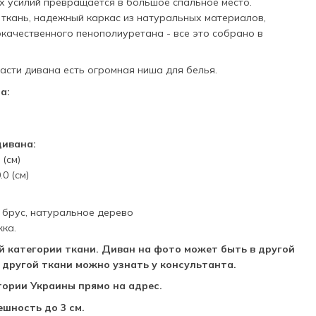
ых усилий превращается в большое спальное место.
 ткань, надежный каркас из натуральных материалов,
окачественного пенополиуретана - все это собрано в
асти дивана есть огромная ниша для белья.
а:
дивана:
(см)
0 (см)
 брус, натуральное дерево
ка.
-й категории ткани. Диван на фото может быть в другой
 другой ткани можно узнать у консультанта.
тории Украины прямо на адрес.
шность до 3 см.