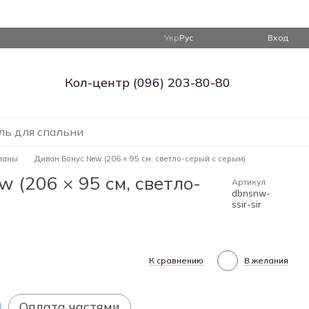
Укр
Рус
Вход
Кол-центр (096) 203-80-80
ль для спальни
ваны
Диван Бонус New (206 × 95 см, светло-серый с серым)
 (206 × 95 см, светло-
Артикул
dbnsnw-
ssir-sir
К сравнению
В желания
Оплата частями