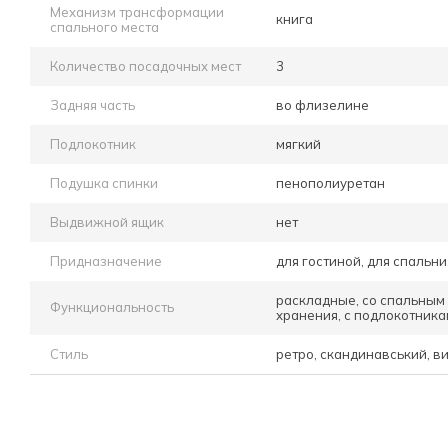
Механизм трансформации
книга
спального места
Количество посадочных мест
3
Задняя часть
во флизелине
Подлокотник
мягкий
Подушка спинки
пенополиуретан
Выдвижной ящик
нет
Придназначение
для гостиной, для спальни
раскладные, со спальным 
Функциональность
хранения, с подлокотник
Стиль
ретро, скандинавський, 