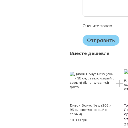
Оцените товар
Отправить
Вместе дешевле
Диван Бонус New (206 ×
То
95 см, светло-серый с
Ло
серым)
од
см
10 890 грн
2 