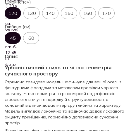
Ширина (см)
120
130
140
150
160
170
Глибина (см)
45
60
Опис
Урбаністичний стиль та чітка геометрія
сучасного простору
Стримана трендова модель шафи-купе для вашої оселі із
фактурними фасадами та металевим профілем чорного
кольору. Чітка геометрія та рівномірний поділ фасадів
створюють відчуття порядку й структурованості, а
холодний відтінок додає інтер’єру глибини та характеру.
Модель виглядає лаконічно та водночас додає яскравого
акценту приміщенню, гармонійно доповнюючи сучасний
простір.
Функціональність шафи продумана для щоденного