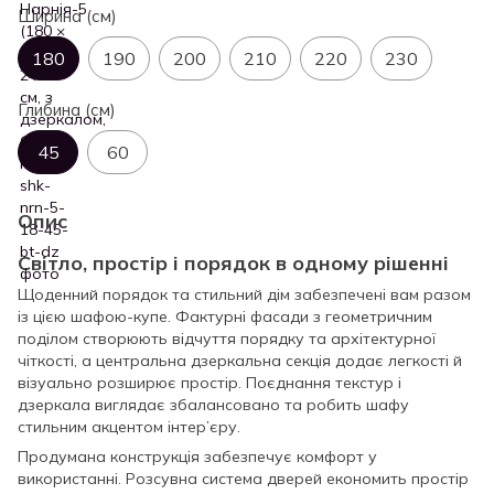
Ширина (см)
180
190
200
210
220
230
Глибина (см)
45
60
Опис
Світло, простір і порядок в одному рішенні
Щоденний порядок та стильний дім забезпечені вам разом
із цією шафою-купе. Фактурні фасади з геометричним
поділом створюють відчуття порядку та архітектурної
чіткості, а центральна дзеркальна секція додає легкості й
візуально розширює простір. Поєднання текстур і
дзеркала виглядає збалансовано та робить шафу
стильним акцентом інтер’єру.
Продумана конструкція забезпечує комфорт у
використанні. Розсувна система дверей економить простір