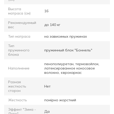
Высота
16
матраса (см)
Рекомендуемый
до 140 кг
вес
Тип матраса
на зависимых пружинах
Тип
пружинного
пружинный блок "Боннель"
блока
пенополиуретан, термовойлок,
Наполнение
латексированное кокосовое
волокно, єврокаркас
Разная
жесткость
Нет
сторон
Жесткость
помірно жорсткий
Эффект "Зима -
Да
Лето"