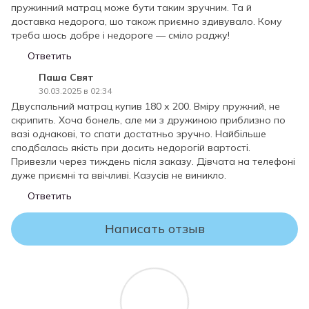
пружинний матрац може бути таким зручним. Та й
ВНИМАНИЕ!
доставка недорога, шо також приємно здивувало. Кому
Пожалуйста, проверяйте комплектность и соответствие
треба шось добре і недороге — сміло раджу!
модели и размера матраса Вашему заказу.
Ответить
Если Вы не уверены в выборе матраса – не
распаковывайте его, поскольку после снятия заводской
Паша Свят
упаковки матрас считается таким, какой был в
30.03.2025 в 02:34
использовании и ВОЗВРАТУ или ОБМЕНУ НЕ ПОДЛЕЖИТ!
Двуспальний матрац купив 180 х 200. Вміру пружний, не
скрипить. Хоча бонель, але ми з дружиною приблизно по
вазі однакові, то спати достатньо зручно. Найбільше
сподбалась якість при досить недорогій вартості.
Привезли через тиждень після заказу. Дівчата на телефоні
дуже приємні та ввічливі. Казусів не виникло.
Ответить
Написать отзыв