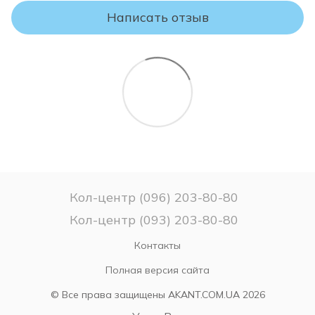
правильном использовании, транспортировке и хранении
товара.
Написать отзыв
ВНИМАНИЕ!
Пожалуйста, проверяйте комплектность и соответствие
модели и размера матраса Вашему заказу.
Если Вы не уверены в выборе матраса – не
распаковывайте его, поскольку после снятия заводской
упаковки матрас считается таким, какой был в
использовании и ВОЗВРАТУ или ОБМЕНУ НЕ ПОДЛЕЖИТ!
Кол-центр (096) 203-80-80
Кол-центр (093) 203-80-80
Контакты
Полная версия сайта
© Все права защищены AKANT.COM.UA 2026