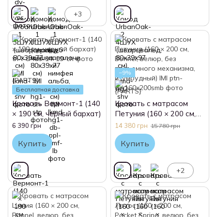
+3
−9%
Бесплатная доставка
Кровать Вермонт-1 (140
Кровать с матрасом
× 190 см, черный бархат)
Петуния (160 × 200 см,
Bonnel, велюр, без
6 390 грн
14 380 грн
15 780 грн
подъемного механизма,
Купить
Купить
изумрудный) IMI
+2