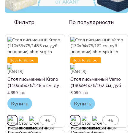
Фильтр
По популярности
Back to School
Back to School
Стол письменный Krono
Стол письменный Verno
(110х55х75/148,5 см, дуб
(130х94х75/162 см, дуб
аппалачи)
аппалачи)
4 390 грн
6 090 грн
Купить
Купить
+6
+6