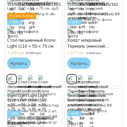
Back to School
−18%
−13%
Стол письменный Krono
Халат махровый
Light (110 × 55 × 75 см,
Термаль (женский,
дуб аппалачи)
oversize, хлопок, серый)
3 290 грн
1 377 грн
3 990 грн
1 590 грн
IMI
Купить
Купить
−38%
−14%