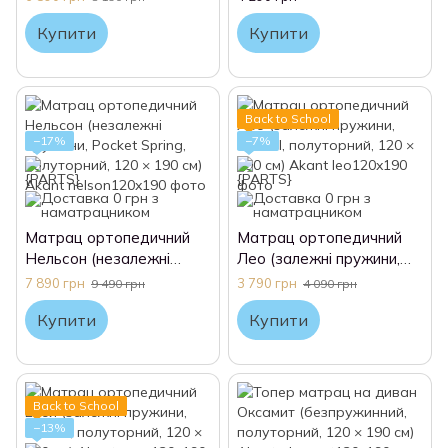
полуторний, 120 × 190
см) Akant
Купити
Купити
см) Akant
Back to School
−17%
−7%
Матрац ортопедичний
Матрац ортопедичний
Нельсон (незалежні
Лео (залежні пружини,
пружини, Pocket Spring,
Bonnel, полуторний, 120 ×
7 890 грн
3 790 грн
9 490 грн
4 090 грн
полуторний, 120 × 190
190 см) Akant
Купити
Купити
см) Akant
Back to School
−13%