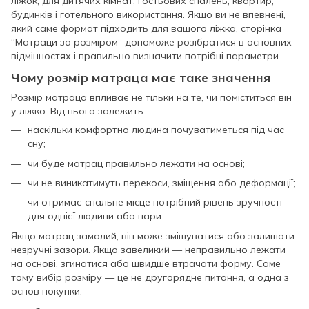
ліжок, для дитячих кімнат, гостьових спалень, квартир,
будинків і готельного використання. Якщо ви не впевнені,
який саме формат підходить для вашого ліжка, сторінка
“Матраци за розміром” допоможе розібратися в основних
відмінностях і правильно визначити потрібні параметри.
Чому розмір матраца має таке значення
Розмір матраца впливає не тільки на те, чи поміститься він
у ліжко. Від нього залежить:
наскільки комфортно людина почуватиметься під час
сну;
чи буде матрац правильно лежати на основі;
чи не виникатимуть перекоси, зміщення або деформації;
чи отримає спальне місце потрібний рівень зручності
для однієї людини або пари.
Якщо матрац замалий, він може зміщуватися або залишати
незручні зазори. Якщо завеликий — неправильно лежати
на основі, згинатися або швидше втрачати форму. Саме
тому вибір розміру — це не другорядне питання, а одна з
основ покупки.