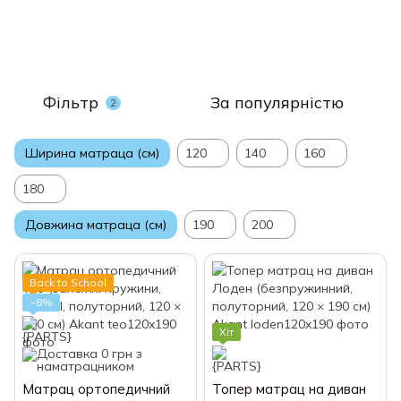
Фільтр
За популярністю
2
Ширина матраца (см)
120
140
160
180
Довжина матраца (см)
190
200
Back to School
−8%
Хіт
Матрац ортопедичний
Топер матрац на диван