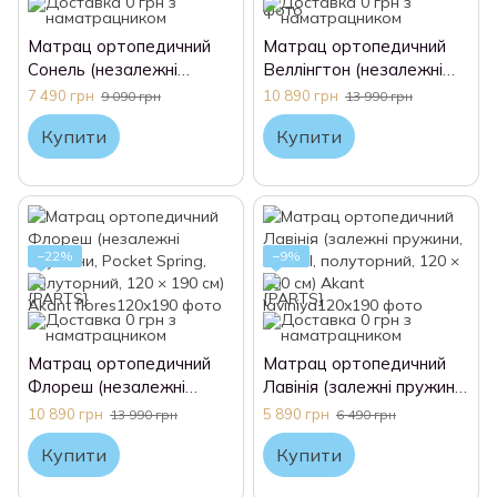
Матрац ортопедичний
Матрац ортопедичний
Сонель (незалежні
Веллінгтон (незалежні
пружини, Pocket Spring,
пружини, Pocket Spring,
7 490 грн
10 890 грн
9 090 грн
13 990 грн
полуторний, 120 × 190
полуторний, 120 × 190
Купити
Купити
см) Akant
см) Akant
−22%
−9%
Матрац ортопедичний
Матрац ортопедичний
Флореш (незалежні
Лавінія (залежні пружини,
пружини, Pocket Spring,
Bonnel, полуторний, 120 ×
10 890 грн
5 890 грн
13 990 грн
6 490 грн
полуторний, 120 × 190
190 см) Akant
Купити
Купити
см) Akant