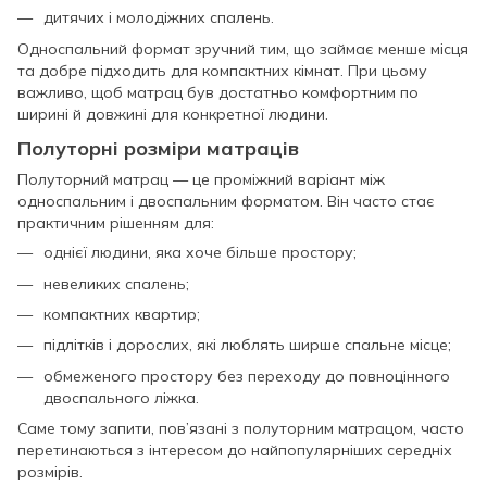
дитячих і молодіжних спалень.
Односпальний формат зручний тим, що займає менше місця
та добре підходить для компактних кімнат. При цьому
важливо, щоб матрац був достатньо комфортним по
ширині й довжині для конкретної людини.
Полуторні розміри матраців
Полуторний матрац — це проміжний варіант між
односпальним і двоспальним форматом. Він часто стає
практичним рішенням для:
однієї людини, яка хоче більше простору;
невеликих спалень;
компактних квартир;
підлітків і дорослих, які люблять ширше спальне місце;
обмеженого простору без переходу до повноцінного
двоспального ліжка.
Саме тому запити, пов’язані з полуторним матрацом, часто
перетинаються з інтересом до найпопулярніших середніх
розмірів.