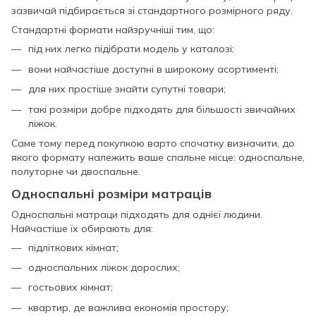
зазвичай підбирається зі стандартного розмірного ряду.
Стандартні формати найзручніші тим, що:
під них легко підібрати модель у каталозі;
вони найчастіше доступні в широкому асортименті;
для них простіше знайти супутні товари;
такі розміри добре підходять для більшості звичайних
ліжок.
Саме тому перед покупкою варто спочатку визначити, до
якого формату належить ваше спальне місце: односпальне,
полуторне чи двоспальне.
Односпальні розміри матраців
Односпальні матраци підходять для однієї людини.
Найчастіше їх обирають для:
підліткових кімнат;
односпальних ліжок дорослих;
гостьових кімнат;
квартир, де важлива економія простору;