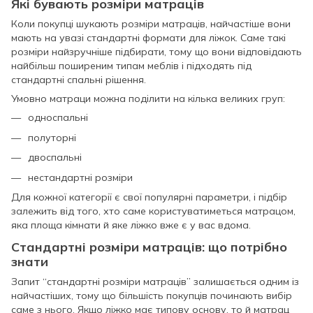
Які бувають розміри матраців
Коли покупці шукають розміри матраців, найчастіше вони
мають на увазі стандартні формати для ліжок. Саме такі
розміри найзручніше підбирати, тому що вони відповідають
найбільш поширеним типам меблів і підходять під
стандартні спальні рішення.
Умовно матраци можна поділити на кілька великих груп:
односпальні
полуторні
двоспальні
нестандартні розміри
Для кожної категорії є свої популярні параметри, і підбір
залежить від того, хто саме користуватиметься матрацом,
яка площа кімнати й яке ліжко вже є у вас вдома.
Стандартні розміри матраців: що потрібно
знати
Запит “стандартні розміри матраців” залишається одним із
найчастіших, тому що більшість покупців починають вибір
саме з нього. Якщо ліжко має типову основу, то й матрац