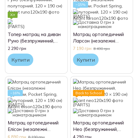
−15%
Хіт
Топер матрац на диван
Матрац ортопедичний
Руно (безпружинний,
Ларсон (незалежні
полуторний, 120 × 190
пружини, Pocket Spring,
2 290 грн
7 190 грн
8 490 грн
см) Akant
полуторний, 120 × 190
Купити
Купити
см) Akant
−16%
Back to School
Матрац ортопедичний
Матрац ортопедичний
Елісон (незалежні
Нео (безпружинний,
пружини, Pocket Spring,
полуторний, 120 × 190
6 890 грн
4 290 грн
8 190 грн