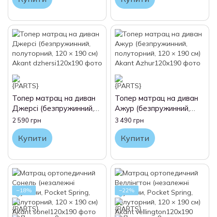
Топер матрац на диван
Топер матрац на диван
Джерсі (безпружинний,
Ажур (безпружинний,
полуторний, 120 × 190
полуторний, 120 × 190
2 590 грн
3 490 грн
см) Akant
см) Akant
Купити
Купити
−18%
−22%