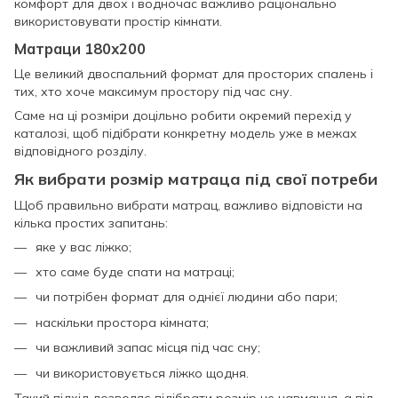
комфорт для двох і водночас важливо раціонально
використовувати простір кімнати.
Матраци 180х200
Це великий двоспальний формат для просторих спалень і
тих, хто хоче максимум простору під час сну.
Саме на ці розміри доцільно робити окремий перехід у
каталозі, щоб підібрати конкретну модель уже в межах
відповідного розділу.
Як вибрати розмір матраца під свої потреби
Щоб правильно вибрати матрац, важливо відповісти на
кілька простих запитань:
яке у вас ліжко;
хто саме буде спати на матраці;
чи потрібен формат для однієї людини або пари;
наскільки простора кімната;
чи важливий запас місця під час сну;
чи використовується ліжко щодня.
Такий підхід дозволяє підібрати розмір не навмання, а під