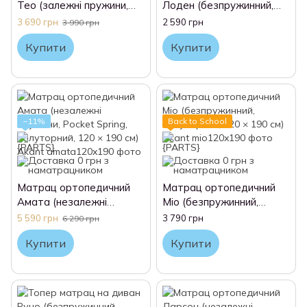
Тео (залежні пружини,
Лоден (безпружинний,
Bonnel, полуторний, 120 ×
полуторний, 120 × 190
3 690 грн
2 590 грн
3 990 грн
190 см) Akant
см) Akant
Купити
Купити
−11%
Back to School
Матрац ортопедичний
Матрац ортопедичний
Амата (незалежні
Міо (безпружинний,
пружини, Pocket Spring,
полуторний, 120 × 190
5 590 грн
3 790 грн
6 290 грн
полуторний, 120 × 190
см) Akant
Купити
Купити
см) Akant