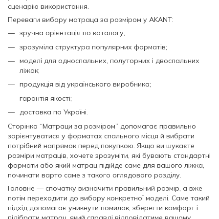
сценарію використання.
Переваги вибору матраца за розміром у AKANT:
зручна орієнтація по каталогу;
зрозуміла структура популярних форматів;
моделі для односпальних, полуторних і двоспальних
ліжок;
продукція від українського виробника;
гарантія якості;
доставка по Україні.
Сторінка “Матраци за розміром” допомагає правильно
зорієнтуватися у форматах спального місця й вибрати
потрібний напрямок перед покупкою. Якщо ви шукаєте
розміри матраців, хочете зрозуміти, які бувають стандартні
формати або який матрац підійде саме для вашого ліжка,
починати варто саме з такого оглядового розділу.
Головне — спочатку визначити правильний розмір, а вже
потім переходити до вибору конкретної моделі. Саме такий
підхід допомагає уникнути помилок, зберегти комфорт і
підібрати матрац, який справді відповідатиме вашому