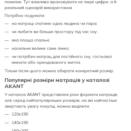
помилки. Тут важливо враховувати не лише цифри, а й
реальний сценарій використання.
Потрібно подумати:
на матраці спатиме одна людина чи пара;
чи любите ви більше простору під час сну;
яка площа спальні;
наскільки велике саме ліжко;
чи потрібен матрац для постійного сну, гостьової
кімнати або орендованого житла.
Тільки після цього можна обирати конкретний розмір.
Популярні розміри матраців у каталозі
AKANT
У каталозі AKANT представлені різні формати матраців,
але серед найпопулярніших розмірів, на які найчастіше
звертають увагу покупці, можна виділити:
120х190
140х190
160х200