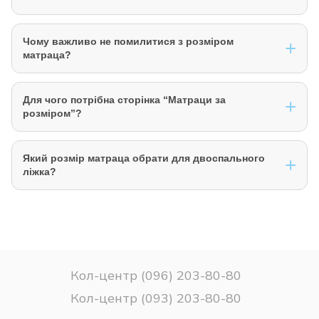
або компактного формату сну, а двоспальні моделі
підходять для пари та просторішого спального місця.
Так, у каталозі AKANT можна обрати матрац за розміром і
Чому важливо не помилитися з розміром
перейти до відповідної підкатегорії. Це зручно для тих,
матраца?
хто хоче швидко підібрати модель під конкретне ліжко або
спальне місце.
Неправильно підібраний розмір матраца може призвести
Для чого потрібна сторінка “Матраци за
до зміщення, деформації або дискомфорту під час сну.
розміром”?
Саме тому перед покупкою важливо точно виміряти
основу ліжка і підібрати формат без приблизних оцінок.
Сторінка “Матраци за розміром” допомагає
Який розмір матраца обрати для двоспального
зорієнтуватися в стандартних форматах матраців,
ліжка?
зрозуміти різницю між розмірами та перейти до потрібної
підкатегорії для вибору конкретного варіанту.
Для двоспального ліжка найчастіше розглядають ширші
формати, які забезпечують достатньо простору для двох
людей. Остаточний вибір залежить від реального розміру
ліжка, площі кімнати та особистих уподобань щодо
комфорту.
Кол-центр (096) 203-80-80
Кол-центр (093) 203-80-80