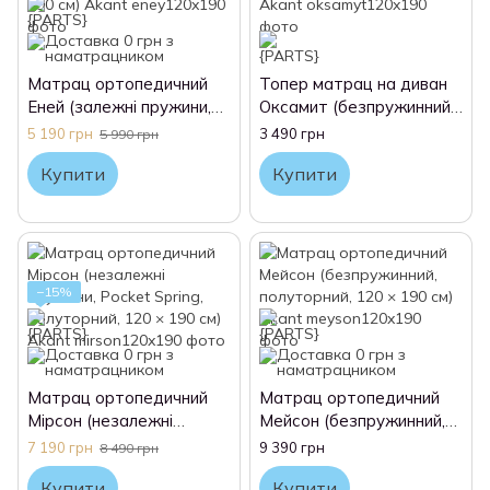
Матрац ортопедичний
Топер матрац на диван
Еней (залежні пружини,
Оксамит (безпружинний,
Bonnel, полуторний, 120 ×
полуторний, 120 × 190
5 190 грн
3 490 грн
5 990 грн
190 см) Akant
см) Akant
Купити
Купити
−15%
Матрац ортопедичний
Матрац ортопедичний
Мірсон (незалежні
Мейсон (безпружинний,
пружини, Pocket Spring,
полуторний, 120 × 190
7 190 грн
9 390 грн
8 490 грн
полуторний, 120 × 190
см) Akant
Купити
Купити
см) Akant