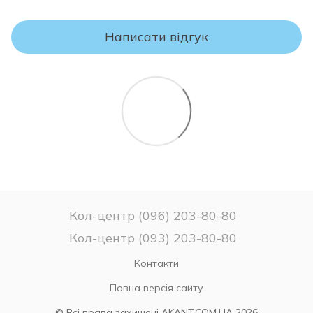
виробничих недоліків, за умови правильного використання,
транспортування та зберігання товару.
Написати відгук
УВАГА!
Будь ласка, перевіряйте комплектність і відповідність
моделі та розміру матраца Вашому замовленню.
Якщо Ви не впевнені у виборі матраца – не розпаковуйте
його, оскільки після зняття заводського упаковання матрац
вважається таким, який був у використанні та
ПОВЕРНЕННЮ чи ОБМІНУ НЕ ПІДЛЯГАЄ!
Кол-центр (096) 203-80-80
Кол-центр (093) 203-80-80
Контакти
Повна версія сайту
© Всі права захищені AKANT.COM.UA 2026