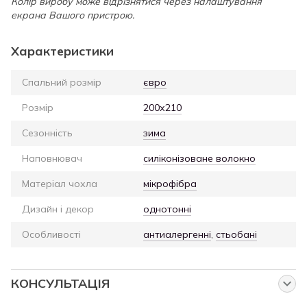
Колір виробу може відрізнятися через налаштування
екрана Вашого пристрою.
Характеристики
Спальний розмір
євро
Розмір
200х210
Сезонність
зима
Наповнювач
силіконізоване волокно
Матеріал чохла
мікрофібра
Дизайн і декор
однотонні
Особливості
антиалергенні
,
стьобані
КОНСУЛЬТАЦІЯ