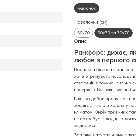
малюнок
Наволочки (см)
50х70
50х70 та 70х70
Опис
Ранфорс: дихає, як
любов з першого с
Постільна білизна з ранфорсу
хоче отримувати насолоду ві
створеній з тонких і сильно
поверхню. Він ніжніший за бя
Білизна добре пропускає пові
зберігає тепло в холодну по
кліматом. Окрім приємних та
не потребує складного догляд
зсідається.
Завдяки натуральному складу