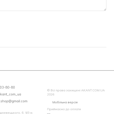
лектність і відповідність моделі та розміру матраца Вашому
 матраца – не розпаковуйте його, оскільки після зняття
ац вважається таким, який був у використанні та
ПІДЛЯГАЄ!
 203-80-80
© Всі права захищені AKANT.COM.UA
akant_com_ua
2026
a.shop@gmail.com
Мобільна версія
Приймаємо до оплати
шневецького, б. 9/3 м.