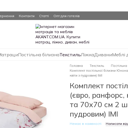
вернення
Контакти
Статті
Опт для готелів
Матраци
Постільна білизна
Текстиль
Ліжка
Дивани
Меблі 
Головна
Текстиль
Постільна
Комплект постільної білизни Юнона-
квіти з пудровим) IMI
Комплект пості
(євро, ранфорс,
та 70х70 см 2 шт
пудровим) IMI
Немає в наявності
Написати від