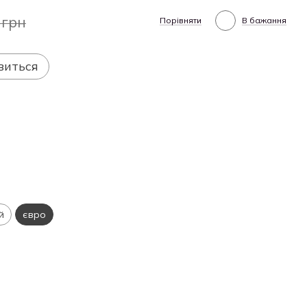
 грн
Порівняти
В бажання
виться
й
євро