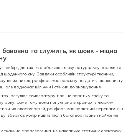
 бавовна та служить, як шовк - міцна
ну
 - вибір для тих, хто обожнює м’яку натуральну постіль та
д щоденного сну. Завдяки особливій структурі тканини,
 скручених ниток, ранфорс має приємну на дотик, шовковисту
зь, але водночас щільний і стійкий до зношування.
тря, регулює температуру тіла, не парить у спеку та
ру року. Саме тому вона популярна в країнах із жарким
ктильних властивостей, ранфорс має практичні переваги: він
у, зберігає колір навіть після багатьох прань і майже не
 тканина гіпоалергенна, не накопичує статичну електрику