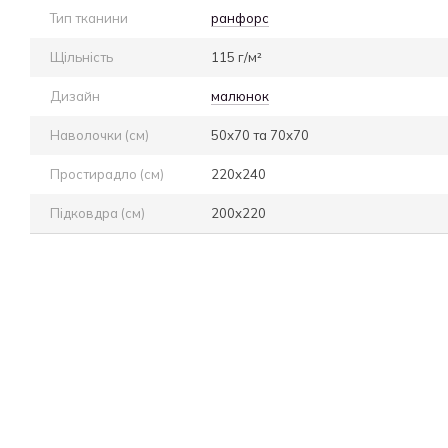
Тип тканини
ранфорс
Щільність
115 г/м²
Дизайн
малюнок
Наволочки (см)
50х70 та 70х70
Простирадло (см)
220х240
Підковдра (см)
200х220