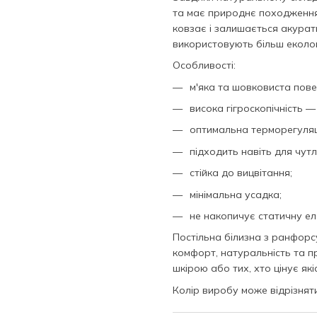
та має природнє походження.
ковзає і залишається акурат
використовують більш еколог
Особливості:
м'яка та шовковиста пове
висока гігроскопічність 
оптимальна терморегуляц
підходить навіть для чут
стійка до вицвітання;
мінімальна усадка;
не накопичує статичну ел
Постільна білизна з ранфор
комфорт, натуральність та п
шкірою або тих, хто цінує як
Колір виробу може відрізня