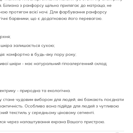
 Білизна з ранфорсу щільно прилягає до матраца, не
ною протягом всієї ночі. Для фарбування ранфорсу
ічні барвники, що є додатковою його перевагою.
рхня;
— шкіра залишається сухою;
ія: комфортно в будь-яку пору року;
ливої шкіри - має натуральний гіпоалергенний склад;
ектрику - природна та екологічна.
су стане чудовим вибором для людей, які бажають поєднати
рактичність. Особливо вона підійде для людей з чутливою
існий текстиль у середньому ціновому сегменті.
тися через налаштування екрана Вашого пристрою.