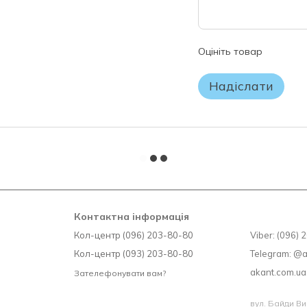
зберігання товару.
УВАГА!
Будь ласка, перевіряйте комп
Оцініть товар
замовленню.
Якщо Ви не впевнені у виборі
Надіслати
заводського упаковання матр
ПОВЕРНЕННЮ чи ОБМІНУ НЕ 
Контактна інформація
Кол-центр (096) 203-80-80
Viber: (096)
Кол-центр (093) 203-80-80
Telegram: @
akant.com.u
Зателефонувати вам?
вул. Байди Ви