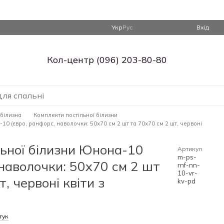
Укр
Рус
Вхід
Кол-центр (096) 203-80-80
для спальні
 білизна
Комплекти постільної білизни
10 (євро, ранфорс, наволочки: 50х70 см 2 шт та 70х70 см 2 шт, червоні
льної білизни Юнона-10
Артикул
m-ps-
 наволочки: 50х70 см 2 шт
rnf-nn-
10-vr-
, червоні квіти з
kv-pd
гук