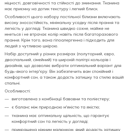
міцності, довговічності та стійкості до зминання. Тканина
має приємну на дотик текстуру і легкий блиск.
Особливості цього набору постільної білизни включають
високу зносостійкість, мінімальну усадку після прання та
легкість у догляді. Тканина швидко сохне, майже не
мнеться і не втрачає колір навіть після багаторазового
прання. Крім того, вона гіпоалергенна і підходить для
людей з чутливою шкірою.
Набір доступний у різних розмірах (полуторний, євро,
двоспальний, сімейний) та широкій палітрі кольорів і
дизайнів, що дозволяє вибрати оптимальний варіант для
будь-якого інтер'єру. Він забезпечить вам спокійний і
комфортний сон, а також додасть затишку та стилю вашій
спальні.
Особливості:
виготовлена з комбінації бавовни та поліестеру;
є баланс між природною м'якістю та якістю;
тканина має оптимальну щільність, що гарантує
комфортний сон та легкість у догляді;
прикрашена ніжним малюнком, який додасть затишку