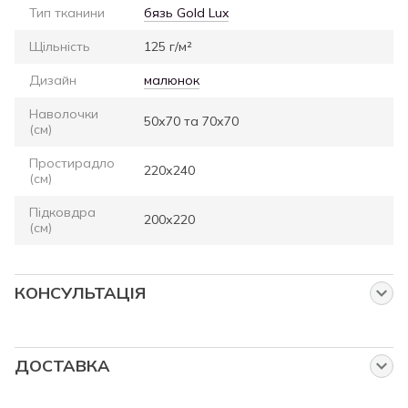
Тип тканини
бязь Gold Lux
Щільність
125 г/м²
Дизайн
малюнок
Наволочки
50х70 та 70х70
(см)
Простирадло
220х240
(см)
Підковдра
200х220
(см)
КОНСУЛЬТАЦІЯ
Запитайте нас про цей товар
Наші менеджери працюють для Вас:
ДОСТАВКА
від понеділка до п'ятниці з 8:00 до 23:00
Власна служба доставки
у суботу та неділю з 9:00 до 23:00