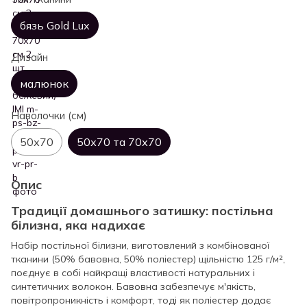
бязь Gold Lux
Дизайн
малюнок
Наволочки (см)
50х70
50х70 та 70х70
Опис
Традиції домашнього затишку: постільна
білизна, яка надихає
Набір постільної білизни, виготовлений з комбінованої
тканини (50% бавовна, 50% поліестер) щільністю 125 г/м²,
поєднує в собі найкращі властивості натуральних і
синтетичних волокон. Бавовна забезпечує м'якість,
повітропроникність і комфорт, тоді як поліестер додає