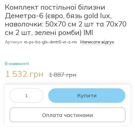
Комплект постільної білизни
Деметра-6 (євро, бязь gold lux,
наволочки: 50х70 см 2 шт та 70х70
см 2 шт, зелені ромби) IMI
Артикул:
m-ps-bz-glx-dmtr6-vr-z-rm
Написати відгук
В наявності
1 532 грн
1 887 грн
Купити
Оплата частинами