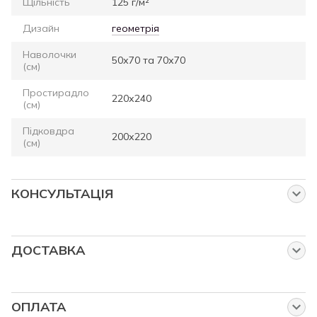
Щільність
125 г/м²
Дизайн
геометрія
Наволочки
50х70 та 70х70
(см)
Простирадло
220х240
(см)
Підковдра
200х220
(см)
КОНСУЛЬТАЦІЯ
Запитайте нас про цей товар
Наші менеджери працюють для Вас:
ДОСТАВКА
від понеділка до п'ятниці з 8:00 до 23:00
Власна служба доставки
у суботу та неділю з 9:00 до 23:00
Доставка службою "Нова Пошта"
ОПЛАТА
Ціна доставки на ортопедичні матраци становить 390