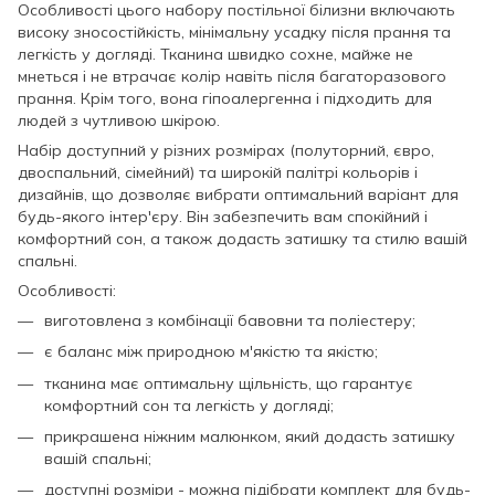
Особливості цього набору постільної білизни включають
високу зносостійкість, мінімальну усадку після прання та
легкість у догляді. Тканина швидко сохне, майже не
мнеться і не втрачає колір навіть після багаторазового
прання. Крім того, вона гіпоалергенна і підходить для
людей з чутливою шкірою.
Набір доступний у різних розмірах (полуторний, євро,
двоспальний, сімейний) та широкій палітрі кольорів і
дизайнів, що дозволяє вибрати оптимальний варіант для
будь-якого інтер'єру. Він забезпечить вам спокійний і
комфортний сон, а також додасть затишку та стилю вашій
спальні.
Особливості:
виготовлена з комбінації бавовни та поліестеру;
є баланс між природною м'якістю та якістю;
тканина має оптимальну щільність, що гарантує
комфортний сон та легкість у догляді;
прикрашена ніжним малюнком, який додасть затишку
вашій спальні;
доступні розміри - можна підібрати комплект для будь-