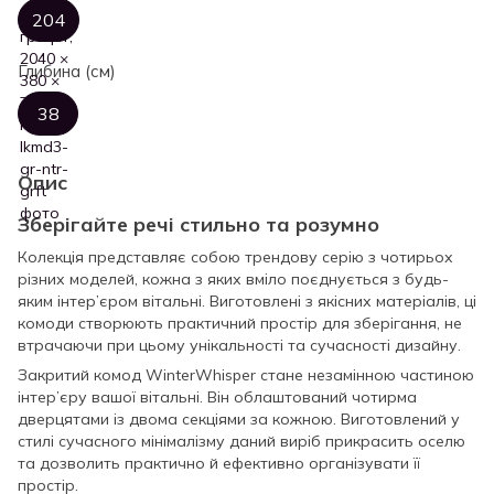
204
Глибина (см)
38
Опис
Зберігайте речі стильно та розумно
Колекція представляє собою трендову серію з чотирьох
різних моделей, кожна з яких вміло поєднується з будь-
яким інтер’єром вітальні. Виготовлені з якісних матеріалів, ці
комоди створюють практичний простір для зберігання, не
втрачаючи при цьому унікальності та сучасності дизайну.
Закритий комод WinterWhisper стане незамінною частиною
інтер’єру вашої вітальні. Він облаштований чотирма
дверцятами із двома секціями за кожною. Виготовлений у
стилі сучасного мінімалізму даний виріб прикрасить оселю
та дозволить практично й ефективно організувати її
простір.