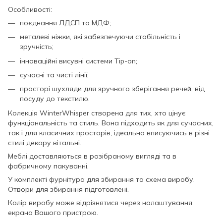
Особливості:
поєднання ЛДСП та МДФ;
металеві ніжки, які забезпечуючи стабільність і
зручність;
інноваційні висувні системи Tip-on;
сучасні та чисті лінії;
просторі шухляди для зручного зберігання речей, від
посуду до текстилю.
Колекція WinterWhisper створена для тих, хто цінує
функціональність та стиль. Вона підходить як для сучасних,
так і для класичних просторів, ідеально вписуючись в різні
стилі декору вітальні.
Меблі доставляються в розібраному вигляді та в
фабричному пакуванні.
У комплекті фурнітура для збирання та схема виробу.
Отвори для збирання підготовлені.
Колір виробу може відрізнятися через налаштування
екрана Вашого пристрою.