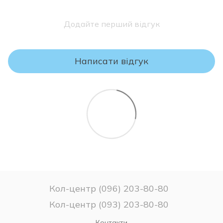
ПУМБ - "Сплачуйте частинами";
Гарантія якості на продукцію нашої фабрики надається
àбанк - "Плати частинами".
протягом 18 місяців з моменту продажу. Ми зобов'язуємося
Додайте перший відгук
відшкодувати будь-які дефекти, що виникли внаслідок
виробничих недоліків, за умови правильного використання,
транспортування та зберігання товару.
Написати відгук
УВАГА!
Будь ласка, перевіряйте комплектність і відповідність
моделі та розміру матраца Вашому замовленню.
Якщо Ви не впевнені у виборі матраца – не розпаковуйте
його, оскільки після зняття заводського упаковання матрац
вважається таким, який був у використанні та
ПОВЕРНЕННЮ чи ОБМІНУ НЕ ПІДЛЯГАЄ!
Кол-центр (096) 203-80-80
Кол-центр (093) 203-80-80
Контакти