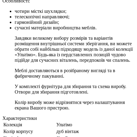
Особливості:
чотири місткі шухлядки;
телескопічні направляючі;
гармонійний дизайн;
сучасні матеріали виробництва меблів.
Завдяки великому вибору розмірів та варіантів
розміщення внутрішньої системи зберігання, ви можете
обрати собі найбільш підходящу модель із даної колекції
«Ультімо». Будь-яка із пердставлених позицій чудово
підійде для сучасних віталень, передпокоїв чи спалень.
Меблі доставляються в розібраному вигляді та в
фабричному пакуванні.
У комплекті фурнітура для збирання та схема виробу.
Отвори для збирання підготовлені.
Колір виробу може відрізнятися через налаштування
екрана Вашого пристрою.
Характеристики
Колекція
Ультімо
Колір корпусу
дуб вінтаж