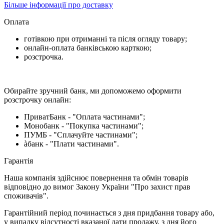
Більше інформації про доставку
Оплата
готівкою при отриманні та після огляду товару;
онлайн-оплата банківською карткою;
розстрочка.
Обирайте зручний банк, ми допоможемо оформити
розстрочку онлайн:
ПриватБанк - "Оплата частинами";
Монобанк - "Покупка частинами";
ПУМБ - "Сплачуйте частинами";
àбанк - "Плати частинами".
Гарантія
Наша компанія здійснює повернення та обмін товарів
відповідно до вимог Закону України "Про захист прав
споживачів".
Гарантійний період починається з дня придбання товару або,
у випадку відсутності вказаної дати продажу, з дня його