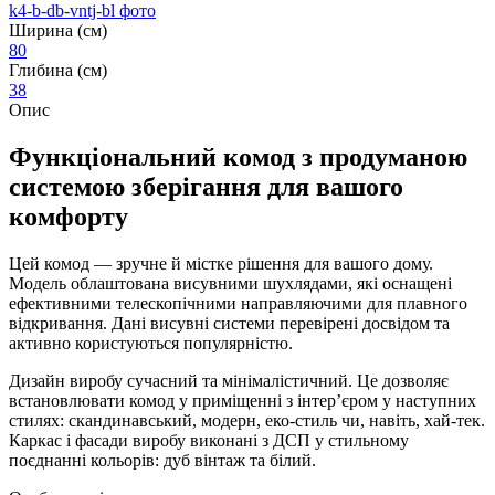
Ширина (см)
80
Глибина (см)
38
Опис
Функціональний комод з продуманою
системою зберігання для вашого
комфорту
Цей комод — зручне й містке рішення для вашого дому.
Модель облаштована висувними шухлядами, які оснащені
ефективними телескопічними направляючими для плавного
відкривання. Дані висувні системи перевірені досвідом та
активно користуються популярністю.
Дизайн виробу сучасний та мінімалістичний. Це дозволяє
встановлювати комод у приміщенні з інтер’єром у наступних
стилях: скандинавський, модерн, еко-стиль чи, навіть, хай-тек.
Каркас і фасади виробу виконані з ДСП у стильному
поєднанні кольорів: дуб вінтаж та білий.