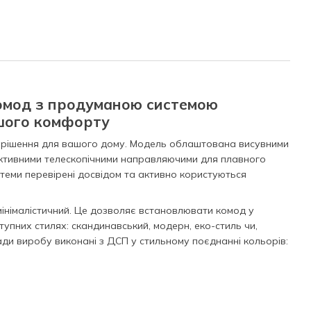
омод з продуманою системою
ашого комфорту
е рішення для вашого дому. Модель облаштована висувними
ективними телескопічними направляючими для плавного
стеми перевірені досвідом та активно користуються
інімалістичний. Це дозволяє встановлювати комод у
ступних стилях: скандинавський, модерн, еко-стиль чи,
сади виробу виконані з ДСП у стильному поєднанні кольорів: