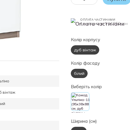
ОПЛАТА ЧАСТИНАМИ
4 платежі по 1 147.50 грн
Колір корпусу
дуб вінтаж
Колір фасаду
білий
ьтімо
Виберіть колір
б вінтаж
лий
Ширина (см)