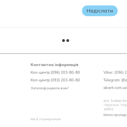
Якщо Ви не впевнені у виборі
Надіслати
заводського упаковання матр
ПОВЕРНЕННЮ чи ОБМІНУ НЕ 
Контактна інформація
Кол-центр (096) 203-80-80
Viber: (096)
Кол-центр (093) 203-80-80
Telegram: @
akant.com.u
Зателефонувати вам?
вул. Байди Ви
Черкаси, Чер
18001
Мапа проїзду
Ми в соцмережах