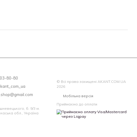
 матраца – не розпаковуйте його, оскільки після зняття
ац вважається таким, який був у використанні та
ПІДЛЯГАЄ!
 203-80-80
© Всі права захищені AKANT.COM.UA
akant_com_ua
2026
a.shop@gmail.com
Мобільна версія
Приймаємо до оплати
шневецького, б. 9/3 м.
каська обл., Україна