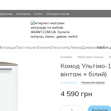
вернення
Контакти
Статті
Опт для готелів
Матраци
Постільна білизна
Текстиль
Ліжка
Дивани
Меблі 
Головна
Меблі для спальні
К
Комод Ультімо-1
вінтаж + білий)
В наявності
Написати відгук
4 590 грн
Купити