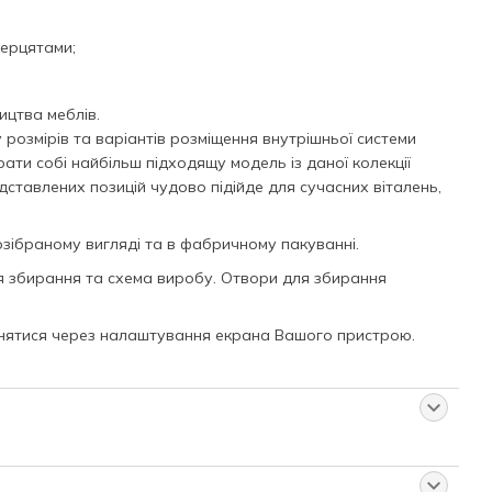
верцятами;
ицтва меблів.
розмірів та варіантів розміщення внутрішньої системи
ати собі найбільш підходящу модель із даної колекції
рдставлених позицій чудово підійде для сучасних віталень,
зібраному вигляді та в фабричному пакуванні.
я збирання та схема виробу. Отвори для збирання
знятися через налаштування екрана Вашого пристрою.
й товар