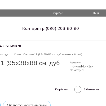
Укр
Рус
Вхід
Кол-центр (096) 203-80-80
для спальні
омоди
Комод Ультімо-11 (95х38х88 см, дуб вінтаж + білий)
1 (95х38х88 см, дуб
Артикул
md-kmd-k4-1s-
db-vntj-bl
Порівняти
В бажання
Оплата частинами