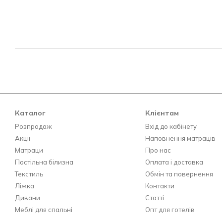
Каталог
Клієнтам
Розпродаж
Вхід до кабінету
Акції
Наповнення матраців
Матраци
Про нас
Постільна білизна
Оплата і доставка
Текстиль
Обмін та повернення
Ліжка
Контакти
Дивани
Статті
Меблі для спальні
Опт для готелів