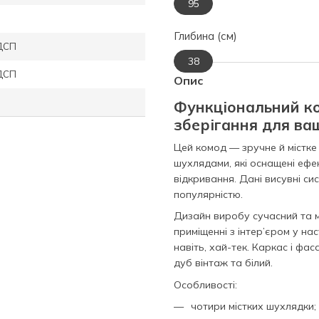
95
Глибина (см)
ДСП
38
ДСП
Опис
Функціональний к
зберігання для в
Цей комод — зручне й містк
шухлядами, які оснащені еф
відкривання. Дані висувні си
популярністю.
Дизайн виробу сучасний та м
приміщенні з інтер’єром у на
навіть, хай-тек. Каркас і фа
дуб вінтаж та білий.
Особливості:
чотири містких шухлядки;