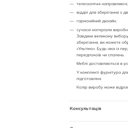
телескопічні направляючі;
відділ для зберігання з д
гармонійний дизайн;
сучасні матеріали виробн
Завдяки великому вибору 
зберігання, ви можете обр
«Ультімо». Будь-яка із пе
передпокоїв чи спалень.
Меблі доставляються в ро
У комплекті фурнітура дл
підготовлені.
Колір виробу може відрі
Консультація
Запитайте нас про це