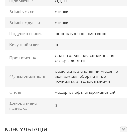
Підлокітник
ЛДСП
Знімні чохли
спинки
Знімні подушки
спинки
Подушка спинки
пінополіуретан, синтепон
Висувний ящик
ні
для вітальні, для спальні, для
Призначення
офісу, для дачі
розкладні, з спальним місцем, з
Функціональність
ящиком для зберігання, з
полицями, з підлокітниками
Стиль
модерн, лофт, американський
Декоративна
3
подушка
КОНСУЛЬТАЦІЯ