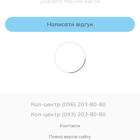
Додайте перший відгук
відшкодувати будь-які дефекти, що виникли внаслідок
виробничих недоліків, за умови правильного використання,
транспортування та зберігання товару.
Написати відгук
УВАГА!
Будь ласка, перевіряйте комплектність і відповідність
моделі та розміру матраца Вашому замовленню.
Якщо Ви не впевнені у виборі матраца – не розпаковуйте
його, оскільки після зняття заводського упаковання матрац
вважається таким, який був у використанні та
ПОВЕРНЕННЮ чи ОБМІНУ НЕ ПІДЛЯГАЄ!
Кол-центр (096) 203-80-80
Кол-центр (093) 203-80-80
Контакти
Повна версія сайту