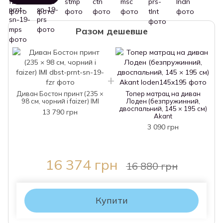
Разом дешевше
Диван Бостон принт (235 ×
Топер матрац на диван
98 см, чорний і faizer) IMI
Лоден (безпружинний,
двоспальний, 145 × 195 см)
13 790 грн
Akant
3 090 грн
16 374 грн
16 880 грн
Купити