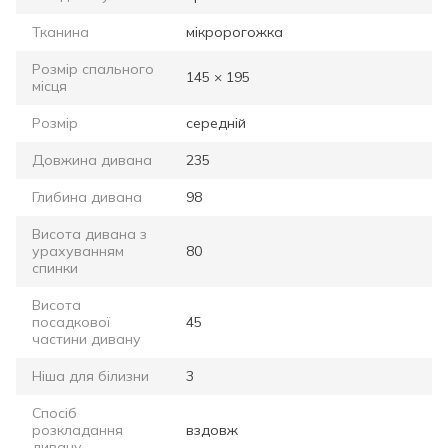
Тканина
мікророгожка
Розмір спального
145 × 195
місця
Розмір
середній
Довжина дивана
235
Глибина дивана
98
Висота дивана з
урахуванням
80
спинки
Висота
посадкової
45
частини дивану
Ніша для білизни
3
Спосіб
розкладання
вздовж
дивану