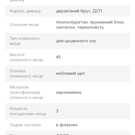
Каркас дивану
дерев'яний брус, ДСП
пінополіуретан, пружинний блок,
Спальне місце
синтепон, термоповсть
Тип спального
для щоденного сну
місця
Висота
45
спального місця
Основа
меблевий щит
спального місця
Механізм
трансформації
єврокнижка
спального місця
Кількість
3
посадочних місць
Задня частина
в флізеліні