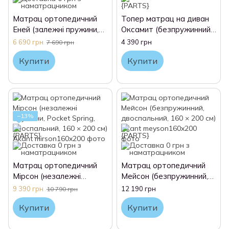
Матрац ортопедичний
Топер матрац на диван
Еней (залежні пружини,
Оксамит (безпружинний,
Bonnel, двоспальний, 160
двоспальний, 160 × 200
6 690 грн
4 390 грн
7 690 грн
× 200 см) Akant
см) Akant
Купити
Купити
−13%
Матрац ортопедичний
Матрац ортопедичний
Мірсон (незалежні
Мейсон (безпружинний,
пружини, Pocket Spring,
двоспальний, 160 × 200
9 390 грн
12 190 грн
10 790 грн
двоспальний, 160 × 200
см) Akant
Купити
Купити
см) Akant