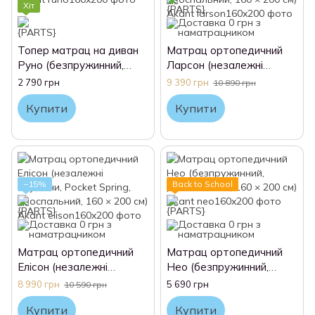
Хіт
Топер матрац на диван
Матрац ортопедичний
Руно (безпружинний,
Ларсон (незалежні
двоспальний, 160 × 200
пружини, Pocket Spring,
2 790 грн
9 390 грн
10 890 грн
см) Akant
двоспальний, 160 × 200
Купити
Купити
см) Akant
−15%
Back to School
Матрац ортопедичний
Матрац ортопедичний
Елісон (незалежні
Нео (безпружинний,
пружини, Pocket Spring,
двоспальний, 160 × 200
8 990 грн
5 690 грн
10 590 грн
двоспальний, 160 × 200
см) Akant
Купити
Купити
см) Akant