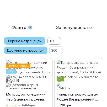
Фільтр
За популярністю
2
Ширина матраца (см)
160
Довжина матраца (см)
200
Back to School
−7%
Хіт
Матрац ортопедичний
Топер матрац на диван
Тео (залежні пружини,
Лоден (безпружинний,
Bonnel, двоспальний, 160
двоспальний, 160 × 200
5 090 грн
3 390 грн
5 490 грн