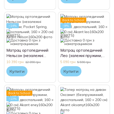
Back to School
−14%
−9%
Матрац ортопедичний
Матрац ортопедичний
Нельсон (незалежні
Лео (залежні пружини,
пружини, Pocket Spring,
Bonnel, двоспальний, 160
10 390 грн
5 090 грн
12 090 грн
5 590 грн
двоспальний, 160 × 200
× 200 см) Akant
Купити
Купити
см) Akant
Back to School
−13%