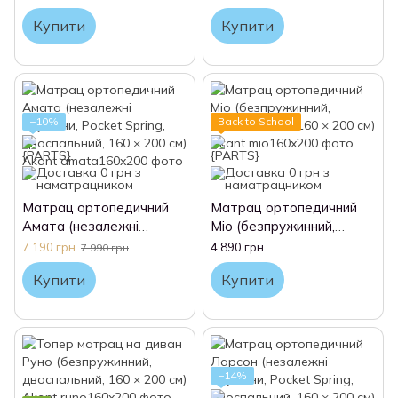
× 200 см) Akant
см) Akant
Купити
Купити
−10%
Back to School
Матрац ортопедичний
Матрац ортопедичний
Амата (незалежні
Міо (безпружинний,
пружини, Pocket Spring,
двоспальний, 160 × 200
7 190 грн
4 890 грн
7 990 грн
двоспальний, 160 × 200
см) Akant
Купити
Купити
см) Akant
−14%