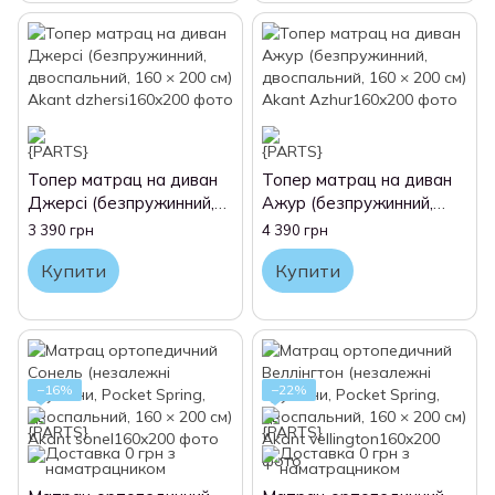
Топер матрац на диван
Топер матрац на диван
Джерсі (безпружинний,
Ажур (безпружинний,
двоспальний, 160 × 200
двоспальний, 160 × 200
3 390 грн
4 390 грн
см) Akant
см) Akant
Купити
Купити
−16%
−22%