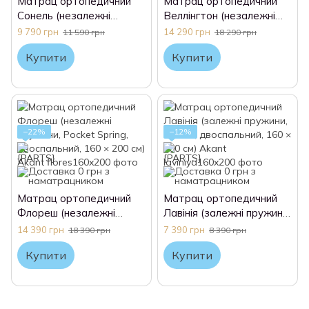
Матрац ортопедичний
Матрац ортопедичний
Сонель (незалежні
Веллінгтон (незалежні
пружини, Pocket Spring,
пружини, Pocket Spring,
9 790 грн
14 290 грн
11 590 грн
18 290 грн
двоспальний, 160 × 200
двоспальний, 160 × 200
Купити
Купити
см) Akant
см) Akant
−22%
−12%
Матрац ортопедичний
Матрац ортопедичний
Флореш (незалежні
Лавінія (залежні пружини,
пружини, Pocket Spring,
Bonnel, двоспальний, 160
14 390 грн
7 390 грн
18 390 грн
8 390 грн
двоспальний, 160 × 200
× 200 см) Akant
Купити
Купити
см) Akant