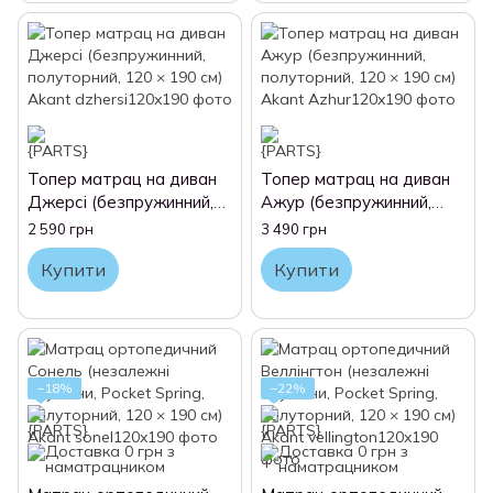
Топер матрац на диван
Топер матрац на диван
Джерсі (безпружинний,
Ажур (безпружинний,
полуторний, 120 × 190
полуторний, 120 × 190
2 590 грн
3 490 грн
см) Akant
см) Akant
Купити
Купити
−18%
−22%