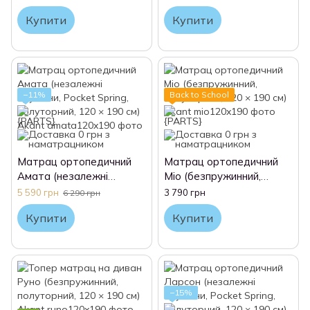
190 см) Akant
см) Akant
Купити
Купити
−11%
Back to School
Матрац ортопедичний
Матрац ортопедичний
Амата (незалежні
Міо (безпружинний,
пружини, Pocket Spring,
полуторний, 120 × 190
5 590 грн
3 790 грн
6 290 грн
полуторний, 120 × 190
см) Akant
Купити
Купити
см) Akant
−15%