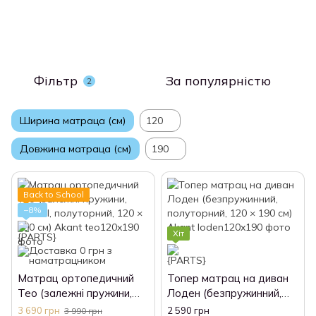
Фільтр
За популярністю
2
Ширина матраца (см)
120
Довжина матраца (см)
190
Back to School
−8%
Хіт
Матрац ортопедичний
Топер матрац на диван
Тео (залежні пружини,
Лоден (безпружинний,
Bonnel, полуторний, 120 ×
полуторний, 120 × 190
3 690 грн
2 590 грн
3 990 грн