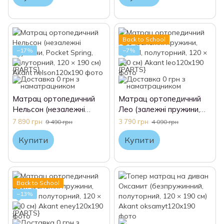
Back to School
−17%
−7%
Матрац ортопедичний
Матрац ортопедичний
Нельсон (незалежні
Лео (залежні пружини,
пружини, Pocket Spring,
Bonnel, полуторний, 120 ×
7 890 грн
3 790 грн
9 490 грн
4 090 грн
полуторний, 120 × 190
190 см) Akant
Купити
Купити
см) Akant
Back to School
−13%