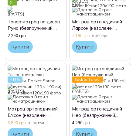
Хіт
Топер матрац на диван
Матрац ортопедичний
Руно (безпружинний,
Ларсон (незалежні
полуторний, 120 × 190
пружини, Pocket Spring,
2 290 грн
7 190 грн
8 490 грн
см) Akant
полуторний, 120 × 190
Купити
Купити
см) Akant
−16%
Back to School
Матрац ортопедичний
Матрац ортопедичний
Елісон (незалежні
Нео (безпружинний,
пружини, Pocket Spring,
полуторний, 120 × 190
6 890 грн
4 290 грн
8 190 грн
полуторний, 120 × 190
см) Akant
Купити
Купити
см) Akant