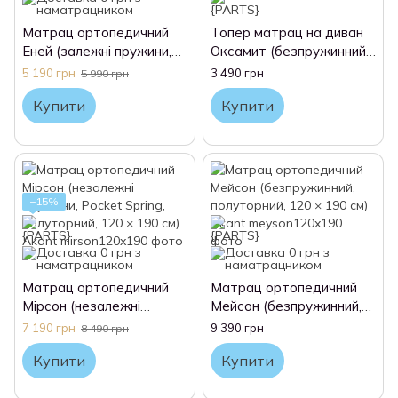
Матрац ортопедичний
Топер матрац на диван
Еней (залежні пружини,
Оксамит (безпружинний,
Bonnel, полуторний, 120 ×
полуторний, 120 × 190
5 190 грн
3 490 грн
5 990 грн
190 см) Akant
см) Akant
Купити
Купити
−15%
Матрац ортопедичний
Матрац ортопедичний
Мірсон (незалежні
Мейсон (безпружинний,
пружини, Pocket Spring,
полуторний, 120 × 190
7 190 грн
9 390 грн
8 490 грн
полуторний, 120 × 190
см) Akant
Купити
Купити
см) Akant