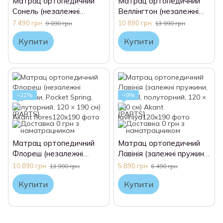
Матрац ортопедичний
Матрац ортопедичний
Сонель (незалежні
Веллінгтон (незалежні
пружини, Pocket Spring,
пружини, Pocket Spring,
7 490 грн
10 890 грн
9 090 грн
13 990 грн
полуторний, 120 × 190
полуторний, 120 × 190
Купити
Купити
см) Akant
см) Akant
−22%
−9%
Матрац ортопедичний
Матрац ортопедичний
Флореш (незалежні
Лавінія (залежні пружини,
пружини, Pocket Spring,
Bonnel, полуторний, 120 ×
10 890 грн
5 890 грн
13 990 грн
6 490 грн
полуторний, 120 × 190
190 см) Akant
Купити
Купити
см) Akant