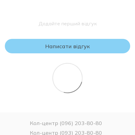
його виробництва і триває протягом визначеного нижче
Монобанк - "Покупка частинами";
періоду.
ПУМБ - "Сплачуйте частинами";
Гарантія якості на продукцію нашої фабрики надається
àбанк - "Плати частинами".
протягом 18 місяців з моменту продажу. Ми зобов'язуємося
Додайте перший відгук
відшкодувати будь-які дефекти, що виникли внаслідок
виробничих недоліків, за умови правильного використання,
транспортування та зберігання товару.
Написати відгук
УВАГА!
Будь ласка, перевіряйте комплектність і відповідність
моделі та розміру матраца Вашому замовленню.
Якщо Ви не впевнені у виборі матраца – не розпаковуйте
його, оскільки після зняття заводського упаковання матрац
вважається таким, який був у використанні та
ПОВЕРНЕННЮ чи ОБМІНУ НЕ ПІДЛЯГАЄ!
Кол-центр (096) 203-80-80
Кол-центр (093) 203-80-80