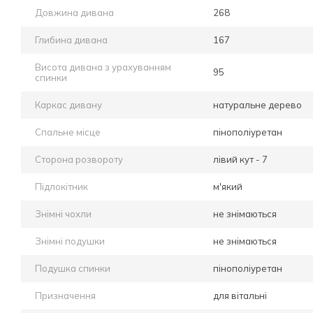
Довжина дивана
268
Глибина дивана
167
Висота дивана з урахуванням
95
спинки
Каркас дивану
натуральне дерево
Спальне місце
пінополіуретан
Сторона розвороту
лівий кут - 7
Підлокітник
м'який
Знімні чохли
не знімаються
Знімні подушки
не знімаються
Подушка спинки
пінополіуретан
Призначення
для вітальні