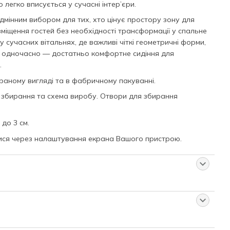
о легко вписується у сучасні інтер’єри.
ідмінним вибором для тих, хто цінує простору зону для
зміщення гостей без необхідності трансформації у спальне
 у сучасних вітальнях, де важливі чіткі геометричні форми,
а одночасно — достатньо комфортне сидіння для
.
раному вигляді та в фабричному пакуванні.
 збирання та схема виробу. Отвори для збирання
до 3 см.
тися через налаштування екрана Вашого пристрою.
й товар
 для Вас:
 після огляду товару;
 з 8:00 до 23:00