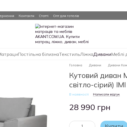
вернення
Контакти
Статті
Опт для готелів
Матраци
Постільна білизна
Текстиль
Ліжка
Дивани
Меблі 
Головна
Дивани
Дивани Ко
Кутовий диван M
світло-сірий) IM
В наявності
Написати відгук
28 990 грн
Купити