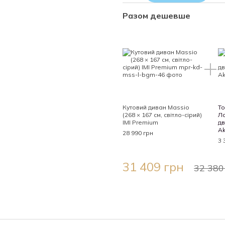
ПОВЕРНЕННЮ чи ОБМІНУ НЕ 
Разом дешевше
Кутовий диван Massio
То
(268 × 167 см, світло-сірий)
Ло
IMI Premium
дв
Ak
28 990 грн
3 
31 409 грн
32 380