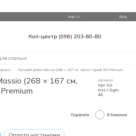
Укр
Рус
Вхід
Кол-центр (096) 203-80-80
для спальні
мфорт+
Кутовий диван Massio (268 × 167 см, світло-сірий) IMI Premium
assio (268 × 167 см,
Артикул
mpr-kd-
I Premium
mss-l-bgm-
46
Порівняти
В бажання
Оплата частинами