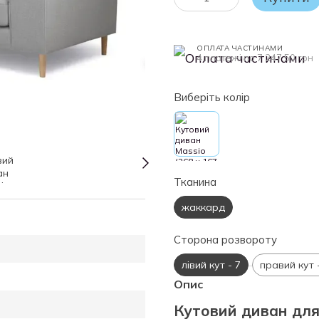
ОПЛАТА ЧАСТИНАМИ
4 платежі по 7 247.50 грн
Виберіть колір
Тканина
жаккард
Сторона розвороту
лівий кут - 7
правий кут 
Опис
Кутовий диван для