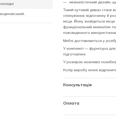
мінімалістичний дизайн, щ
озкладні
Такий кутовий диван стане в
кандинавський,
спілкування, відпочинку й ро
місце. Йому знайдеться місце
функціональний мінімалізм т
повсякденного використання
Меблі доставляються у розіб
У комплекті — фурнітура для
підготовлені.
У розмірах можлива похибка 
Колір виробу може відрізня
Консультація
Запитайте нас про це
Оплата
Наші менеджери працюють
готівкою при отриманні та
від понеділка до п'ятниці