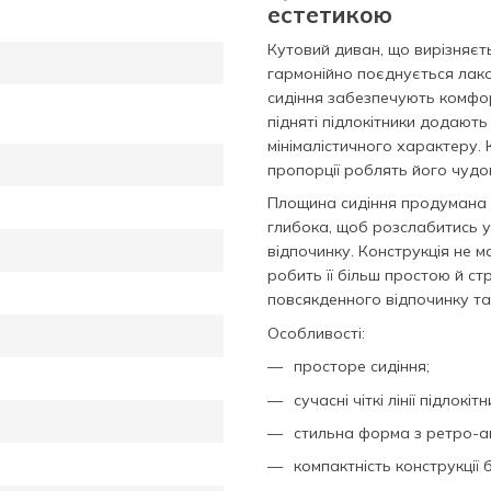
естетикою
Кутовий диван, що вирізняєт
гармонійно поєднується лако
сидіння забезпечують комфор
піднятi підлокітники додають
мінімалістичного характеру. 
пропорції роблять його чудов
Площина сидіння продумана 
глибока, щоб розслабитись уд
відпочинку. Конструкція не м
робить її більш простою й с
повсякденного відпочинку та
Особливості:
просторе сидіння;
сучасні чіткі лінії підлокітн
стильна форма з ретро-а
компактність конструкції 