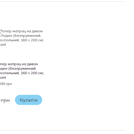
ПІДЛЯГАЄ!
пер матрац на диван
ден (безпружинний,
оспальний, 160 × 200 см)
ant
390 грн
 грн
Купити