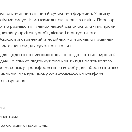
ься стриманими лініями й сучасними формами. У ньому
нічний силует із максимальною площею сидінь. Просторі
тне розміщення кількох людей одночасно, а чіткі, трохи
 дизайну архітектурної цілісності й актуального
Каркас виготовлений із надійних матеріалів, а правильні
им акцентом для сучасної вітальні.
для щоденного використання: вона достатньо широка й
ень, а спинка підтримує тіло навіть під час тривалого
ає механізму трансформації та коробу для зберігання, що
триманою, але при цьому орієнтованою на комфорт
 спілкування.
иків;
кцентами;
без складних механізмів;