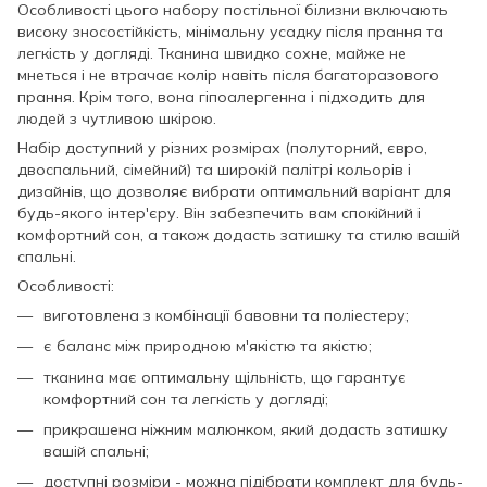
Особливості цього набору постільної білизни включають
високу зносостійкість, мінімальну усадку після прання та
легкість у догляді. Тканина швидко сохне, майже не
мнеться і не втрачає колір навіть після багаторазового
прання. Крім того, вона гіпоалергенна і підходить для
людей з чутливою шкірою.
Набір доступний у різних розмірах (полуторний, євро,
двоспальний, сімейний) та широкій палітрі кольорів і
дизайнів, що дозволяє вибрати оптимальний варіант для
будь-якого інтер'єру. Він забезпечить вам спокійний і
комфортний сон, а також додасть затишку та стилю вашій
спальні.
Особливості:
виготовлена з комбінації бавовни та поліестеру;
є баланс між природною м'якістю та якістю;
тканина має оптимальну щільність, що гарантує
комфортний сон та легкість у догляді;
прикрашена ніжним малюнком, який додасть затишку
вашій спальні;
доступні розміри - можна підібрати комплект для будь-