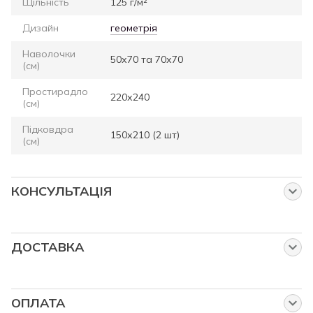
Щільність
125 г/м²
Дизайн
геометрія
Наволочки
50х70 та 70х70
(см)
Простирадло
220х240
(см)
Підковдра
150х210 (2 шт)
(см)
КОНСУЛЬТАЦІЯ
Запитайте нас про цей товар
Наші менеджери працюють для Вас:
ДОСТАВКА
від понеділка до п'ятниці з 8:00 до 23:00
Власна служба доставки
у суботу та неділю з 9:00 до 23:00
Доставка службою "Нова Пошта"
ОПЛАТА
Ціна доставки на ортопедичні матраци становить 390