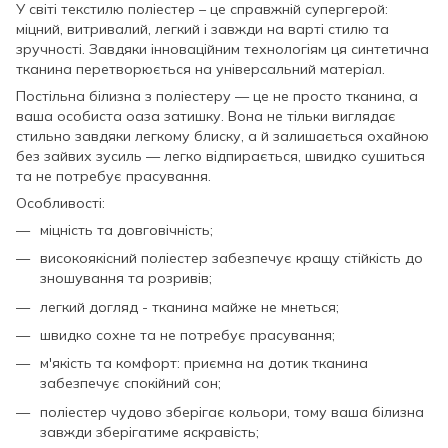
У світі текстилю поліестер – це справжній супергерой:
міцний, витривалий, легкий і завжди на варті стилю та
зручності. Завдяки інноваційним технологіям ця синтетична
тканина перетворюється на універсальний матеріал.
Постільна білизна з поліестеру — це не просто тканина, а
ваша особиста оаза затишку. Вона не тільки виглядає
стильно завдяки легкому блиску, а й залишається охайною
без зайвих зусиль — легко відпирається, швидко сушиться
та не потребує прасування.
Особливості:
міцність та довговічність;
високоякісний поліестер забезпечує кращу стійкість до
зношування та розривів;
легкий догляд - тканина майже не мнеться;
швидко сохне та не потребує прасування;
м'якість та комфорт: приємна на дотик тканина
забезпечує спокійний сон;
поліестер чудово зберігає кольори, тому ваша білизна
завжди зберігатиме яскравість;