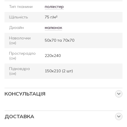
Тип тканини
поліестер
Щільність
75 г/м²
Дизайн
малюнок
Наволочки
50х70 та 70х70
(см)
Простирадло
220х240
(см)
Підковдра
150х210 (2 шт)
(см)
КОНСУЛЬТАЦІЯ
Запитайте нас про цей товар
Наші менеджери працюють для Вас:
ДОСТАВКА
від понеділка до п'ятниці з 8:00 до 23:00
Власна служба доставки