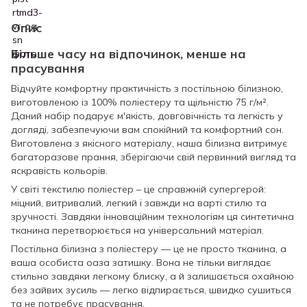
Опис
Більше часу на відпочинок, менше на
прасування
Відчуйте комфортну практичність з постільною білизною,
виготовленою із 100% поліестеру та щільністю 75 г/м².
Даний набір подарує м'якість, довговічність та легкість у
догляді, забезпечуючи вам спокійний та комфортний сон.
Виготовлена з якісного матеріалу, наша білизна витримує
багаторазове прання, зберігаючи свій первинний вигляд та
яскравість кольорів.
У світі текстилю поліестер – це справжній супергерой:
міцний, витривалий, легкий і завжди на варті стилю та
зручності. Завдяки інноваційним технологіям ця синтетична
тканина перетворюється на універсальний матеріал.
Постільна білизна з поліестеру — це не просто тканина, а
ваша особиста оаза затишку. Вона не тільки виглядає
стильно завдяки легкому блиску, а й залишається охайною
без зайвих зусиль — легко відпирається, швидко сушиться
та не потребує прасування.