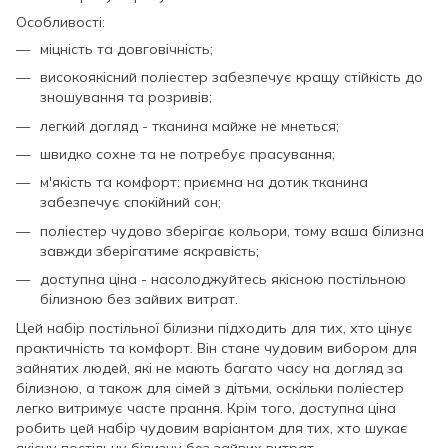
Особливості:
міцність та довговічність;
високоякісний поліестер забезпечує кращу стійкість до
зношування та розривів;
легкий догляд - тканина майже не мнеться;
швидко сохне та не потребує прасування;
м'якість та комфорт: приємна на дотик тканина
забезпечує спокійний сон;
поліестер чудово зберігає кольори, тому ваша білизна
завжди зберігатиме яскравість;
доступна ціна - насолоджуйтесь якісною постільною
білизною без зайвих витрат.
Цей набір постільної білизни підходить для тих, хто цінує
практичність та комфорт. Він стане чудовим вибором для
зайнятих людей, які не мають багато часу на догляд за
білизною, а також для сімей з дітьми, оскільки поліестер
легко витримує часте прання. Крім того, доступна ціна
робить цей набір чудовим варіантом для тих, хто шукає
якісну постільну білизну без зайвих витрат.