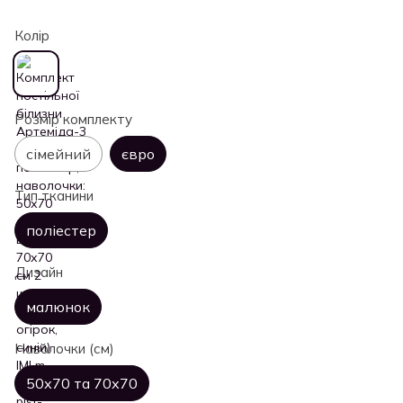
Колір
Розмір комплекту
сімейний
євро
Тип тканини
поліестер
Дизайн
малюнок
Наволочки (см)
50х70 та 70х70