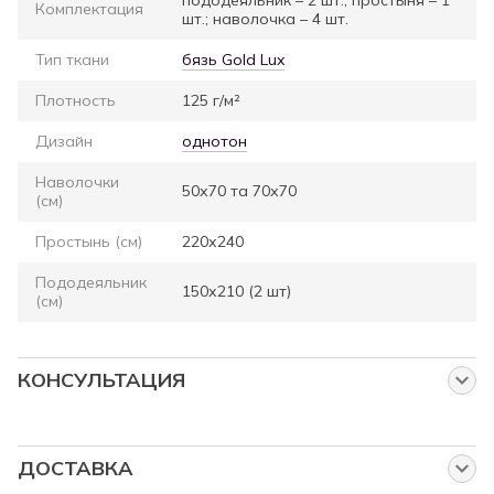
Комплектация
шт.; наволочка – 4 шт.
Тип ткани
бязь Gold Lux
Плотность
125 г/м²
Дизайн
однотон
Наволочки
50х70 та 70х70
(см)
Простынь (см)
220х240
Пододеяльник
150х210 (2 шт)
(см)
КОНСУЛЬТАЦИЯ
Спросите нас об этом товаре
Наши менеджеры работают для Вас:
ДОСТАВКА
с понедельника по пятницу с 8:00 до 23:00