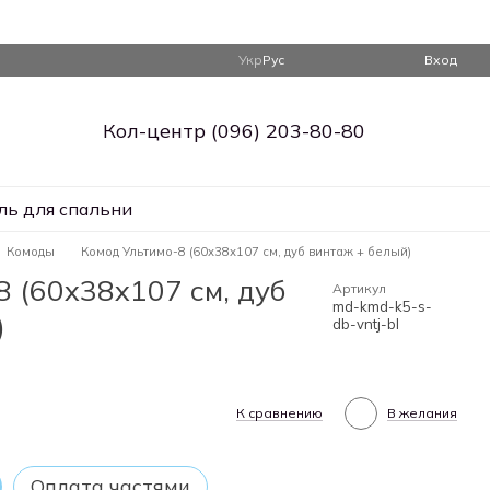
Укр
Рус
Вход
Кол-центр (096) 203-80-80
ль для спальни
Комоды
Комод Ультимо-8 (60х38х107 см, дуб винтаж + белый)
8 (60х38х107 см, дуб
Артикул
md-kmd-k5-s-
)
db-vntj-bl
К сравнению
В желания
Оплата частями