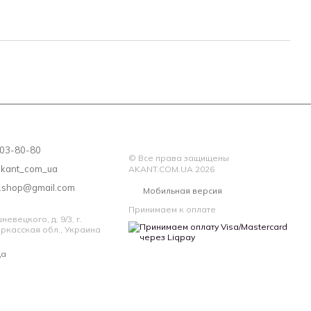
считается таким, какой был в использовании и ВОЗВРАТУ
 203-80-80
© Все права защищены
akant_com_ua
AKANT.COM.UA 2026
a.shop@gmail.com
Мобильная версия
Принимаем к оплате
евецкого, д. 9/3, г.
ркасская обл., Украина
да