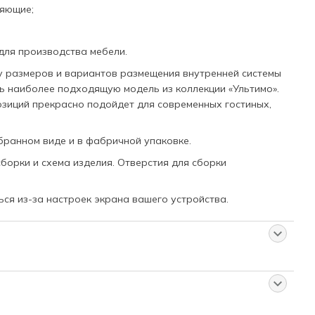
ляющие;
для производства мебели.
 размеров и вариантов размещения внутренней системы
ь наиболее подходящую модель из коллекции «Ультимо».
зиций прекрасно подойдет для современных гостиных,
бранном виде и в фабричной упаковке.
борки и схема изделия. Отверстия для сборки
ься из-за настроек экрана вашего устройства.
 товаре
т для Вас:
 и после осмотра товара;