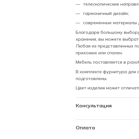
телескопические направ
гармоничный дизайн;
современные материалы 
Благодаря большому выбору
хранения, вы можете выбрат
Любая из представленных по
прихожих или спален.
Мебель поставляется в разо
В комплекте фурнитура для с
подготовлены.
Цвет изделия может отличат
Консультация
Спросите нас об этом
Оплата
Наши менеджеры работаю
наличными при получении