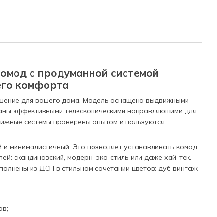
омод с продуманной системой
его комфорта
ешение для вашего дома. Модель оснащена выдвижными
аны эффективными телескопическими направляющими для
вижные системы проверены опытом и пользуются
 и минималистичный. Это позволяет устанавливать комод
ей: скандинавский, модерн, эко-стиль или даже хай-тек.
полнены из ДСП в стильном сочетании цветов: дуб винтаж
ов;