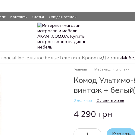
рат
Контакты
Статьи
Опт для отелей
трасы
Постельное белье
Текстиль
Кровати
Диваны
Мебе
Главная
Мебель для спальни
Комод Ультимо-
винтаж + белый
В наличии
Оставить отзыв
4 290 грн
Купить