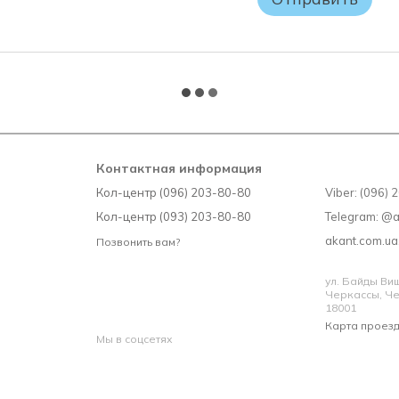
заводской упаковки матрас 
или ОБМЕНУ НЕ ПОДЛЕЖИТ!
Контактная информация
Кол-центр (096) 203-80-80
Viber: (096)
Кол-центр (093) 203-80-80
Telegram: @
akant.com.u
Позвонить вам?
ул. Байды Вишн
Черкассы, Че
18001
Карта проез
Мы в соцсетях