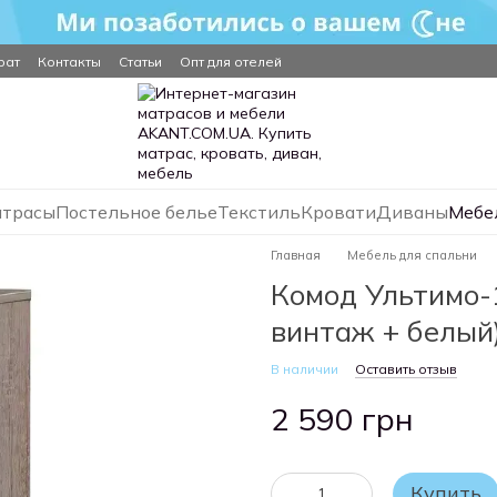
рат
Контакты
Статьи
Опт для отелей
трасы
Постельное белье
Текстиль
Кровати
Диваны
Мебе
Главная
Мебель для спальни
Комод Ультимо-
винтаж + белый
В наличии
Оставить отзыв
2 590 грн
Купить