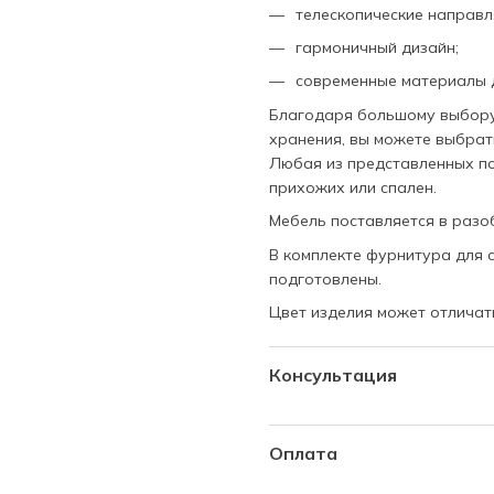
телескопические направ
гармоничный дизайн;
современные материалы 
Благодаря большому выбору
хранения, вы можете выбрат
Любая из представленных по
прихожих или спален.
Мебель поставляется в разо
В комплекте фурнитура для с
подготовлены.
Цвет изделия может отличат
Консультация
Спросите нас об этом
Оплата
Наши менеджеры работаю
наличными при получении