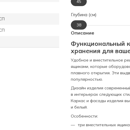
45
Глубина (см)
СП
38
СП
Описание
Функциональный к
хранения для ваш
Удобное и вместительное р
ящиками, которые оборудов
плавного открытия. Эти выд
популярностью.
Дизайн изделия современный
в интерьерах следующих стил
Каркас и фасады изделия вы
и белый.
Особенности:
три вместительных ящика