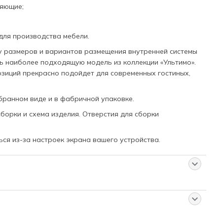
ляющие;
для производства мебели.
 размеров и вариантов размещения внутренней системы
ь наиболее подходящую модель из коллекции «Ультимо».
зиций прекрасно подойдет для современных гостиных,
бранном виде и в фабричной упаковке.
борки и схема изделия. Отверстия для сборки
ься из-за настроек экрана вашего устройства.
 товаре
т для Вас:
 и после осмотра товара;