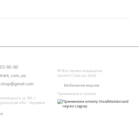
считается таким, какой был в использовании и ВОЗВРАТУ
 203-80-80
© Все права защищены
akant_com_ua
AKANT.COM.UA 2026
a.shop@gmail.com
Мобильная версия
Принимаем к оплате
евецкого, д. 9/3, г.
ркасская обл., Украина
да