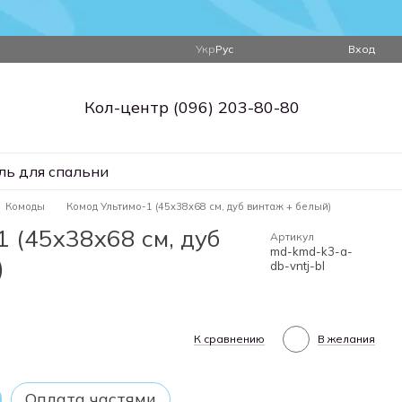
Укр
Рус
Вход
Кол-центр (096) 203-80-80
ль для спальни
Комоды
Комод Ультимо-1 (45х38х68 см, дуб винтаж + белый)
1 (45х38х68 см, дуб
Артикул
md-kmd-k3-a-
)
db-vntj-bl
К сравнению
В желания
Оплата частями