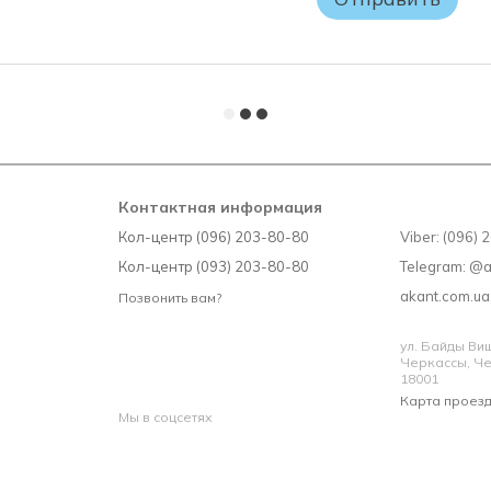
заводской упаковки матрас 
или ОБМЕНУ НЕ ПОДЛЕЖИТ!
Контактная информация
Кол-центр (096) 203-80-80
Viber: (096)
Кол-центр (093) 203-80-80
Telegram: @
akant.com.u
Позвонить вам?
ул. Байды Вишн
Черкассы, Че
18001
Карта проез
Мы в соцсетях